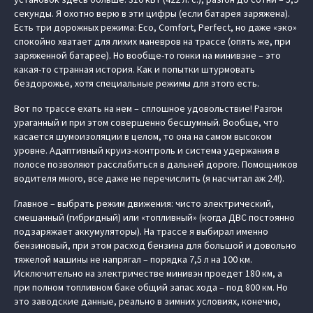
секунды. Я охотно верю в эти цифры (если батарея заряжена).
Есть три дорожных режима: Eco, Comfort, Perfect, но даже «‎эко»
спокойно хватает для лихих маневров на трассе (опять же, при
заряженной батарее). Но вообще-то гонки на минивэне – это
какая-то странная история. Как и попытки штурмовать
бездорожье, хотя специальные режимы для этого есть.
Вот по трассе ехать на нем – сплошное удовольствие! Разгон
ураганный и при этом совершенно бесшумный. Вообще, что
касается шумоизоляции в целом, то она на самом высоком
уровне. Адаптивный круиз-контроль и система удержания в
полосе позволяют расслабиться в дальней дороге. Помощников
водителя много, все даже не перечислить (я насчитал аж 24!).
Главное – выбрать режим движения: чисто электрический,
смешанный (гибридный) или «топливный» (когда ДВС постоянно
подзаряжает аккумуляторы). На трассе я выбирал именно
бензиновый, при этом расход бензина для большой и довольно
тяжелой машины не напрягал – порядка 7,5 л на 100 км.
Исключительно на электричестве минивэн проедет 180 км, а
при полном топливном баке общий запас хода – под 800 км. Но
это заводские данные, реально в зимних условиях, конечно,