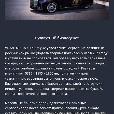
Сухопутный бизнесджет
VOYAH МЕЧТА / DREAM уже успел занять серьезные позиции на
российском рынке (модель впервые появилась у нас в 2023 году)
и уступать их не собирается. Тем более у него есть серьезные
козыри, чтобы привлечь потенциального покупателя. Прежде
всего, автомобиль большой и очень солидный. Размеры
впечатляют: 5315 × 1985 × 1800 мм, при этом никакой
«азиатчины», все линии выполнены в классическом стиле.
Благодаря светодиодным фарам оригинальной конструкции
минивэн узнаешь издалека: спереди высвечивается буква V,
сзади – практически сплошная полоса.
Массивные боковые двери сдвигаются с помощью
сервопривода после легкого прикосновения к ручке (надо
сказать, обычной, не утопленной по нынешней моде), и внутри