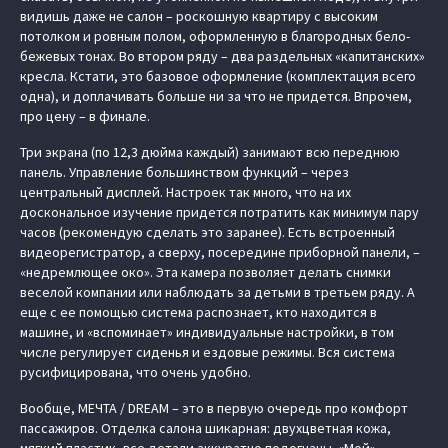
видишь даже не салон – роскошную квартиру с высоким
потолком и ровным полом, оформленную в благородных бело-
бежевых тонах. Во втором ряду – два раздельных «капитанских»
кресла. Кстати, это базовое оформление (комплектация всего
одна), и доплачивать больше ни за что не придется. Впрочем,
про цену – в финале.
Три экрана (по 12,3 дюйма каждый) занимают всю переднюю
панель. Управление большинством функций – через
центральный дисплей. Настроек так много, что на их
доскональное изучение придется потратить как минимум пару
часов (рекомендую сделать это заранее). Есть встроенный
видеорегистратор, а сверху, посередине приборной панели, –
«недремлющее око». Эта камера позволяет делать снимки
веселой компании или наблюдать за детьми в третьем ряду. А
еще с ее помощью система распознает, кто находится в
машине, и «‎вспоминает» индивидуальные настройки, в том
числе регулирует сиденья и ездовые режимы. Вся система
русифицирована, что очень удобно.
Вообще, МЕЧТА / DREAM – это в первую очередь про комфорт
пассажиров. Отделка салона шикарная: двухцветная кожа,