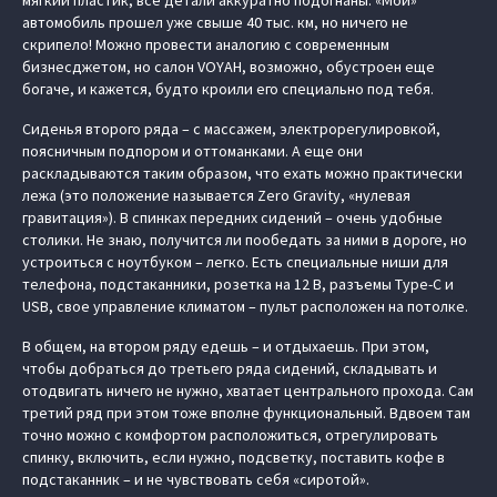
мягкий пластик, все детали аккуратно подогнаны. «Мой»
автомобиль прошел уже свыше 40 тыс. км, но ничего не
скрипело! Можно провести аналогию с современным
бизнесджетом, но салон VOYAH, возможно, обустроен еще
богаче, и кажется, будто кроили его специально под тебя.
Сиденья второго ряда – с массажем, электрорегулировкой,
поясничным подпором и оттоманками. А еще они
раскладываются таким образом, что ехать можно практически
лежа (это положение называется Zero Gravity, «нулевая
гравитация»). В спинках передних сидений – очень удобные
столики. Не знаю, получится ли пообедать за ними в дороге, но
устроиться с ноутбуком – легко. Есть специальные ниши для
телефона, подстаканники, розетка на 12 В, разъемы Type-C и
USB, свое управление климатом – пульт расположен на потолке.
В общем, на втором ряду едешь – и отдыхаешь. При этом,
чтобы добраться до третьего ряда сидений, складывать и
отодвигать ничего не нужно, хватает центрального прохода. Сам
третий ряд при этом тоже вполне функциональный. Вдвоем там
точно можно с комфортом расположиться, отрегулировать
спинку, включить, если нужно, подсветку, поставить кофе в
подстаканник – и не чувствовать себя «сиротой».