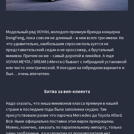
Модельный ряд VOYAH, молодого премиум-бренда концерна
DongFeng, пока совсем не длинный – в нем всего три имени. Но
что удивительно, наибольшим спросом пользуется не
представительский седан и не кроссовер, а брутальный
минивэн. Причем он же – самый дорогой в линейке. А еще
VOYAH МЕЧТА / DREAM («Мечта») бывает с гибридной установкой
или чисто электрической. Я поездил на гибридном варианте и
был… очень впечатлен.
Битва за вип-клиента
Надо сказать, что ниша минивэнов класса премиум в нашей
стране в последние годы была заполнена скудно. Там
присутствовали разве что парочка Mercedes да Toyota Alfard.
Всё. Ныне официально поставки этих марок прекращены.
Можно, конечно, заказать по параллельному импорту, только
цены заоблачные, да и гарантии от производителя нет.