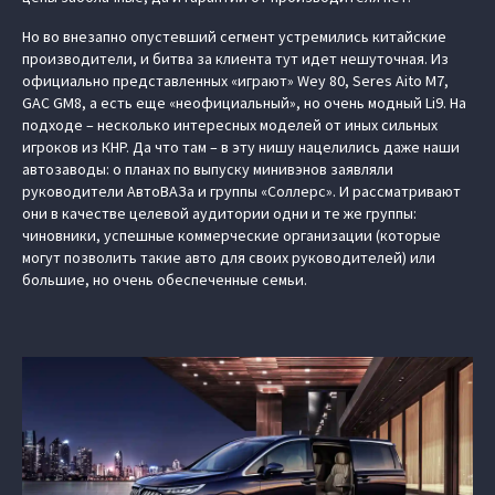
Но во внезапно опустевший сегмент устремились китайские
производители, и битва за клиента тут идет нешуточная. Из
официально представленных «играют» Wey 80, Seres Aito M7,
GAC GM8, а есть еще «неофициальный», но очень модный Li9. На
подходе – несколько интересных моделей от иных сильных
игроков из КНР. Да что там – в эту нишу нацелились даже наши
автозаводы: о планах по выпуску минивэнов заявляли
руководители АвтоВАЗа и группы «Соллерс». И рассматривают
они в качестве целевой аудитории одни и те же группы:
чиновники, успешные коммерческие организации (которые
могут позволить такие авто для своих руководителей) или
большие, но очень обеспеченные семьи.