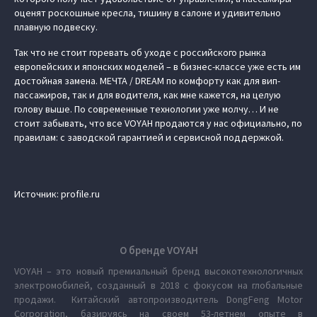
оценят роскошные кресла, тишину в салоне и удивительно
плавную подвеску.
Так что не стоит горевать об уходе с российского рынка
европейских и японских моделей – в бизнес-классе уже есть им
достойная замена. МЕЧТА / DREAM по комфорту как для вип-
пассажиров, так и для водителя, как мне кажется, на целую
голову выше. По современные технологии уже молчу… И не
стоит забывать, что все VOYAH продаются у нас официально, по
правилам: с заводской гарантией и сервисной поддержкой.
Источник: profile.ru
О бренде VOYAH
VOYAH – это новый премиальный бренд высокотехнологичных
электромобилей, созданный в 2018 с фокусом на глобальные
продажи. Китайский автопроизводитель DongFeng Motor
Corporation, базируясь на своем 53-летнем опыте в