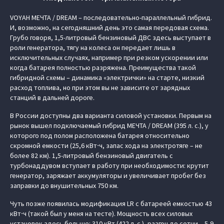
VOYAH МЕЧТА / DREAM – последовательно-параллельный гибрид.
И, возможно, на сегодняшний день это самая передовая схема.
Грубо говоря, 1,5-литровый бензиновый ДВС здесь выступает в
роли генератора, тягу на колеса он передает лишь в
исключительных случаях, например при резком ускорении или
когда батарея полностью разряжена. Преимущества такой
гибридной схемы – динамика «электрички» на старте, низкий
расход топлива, но при этом вы не зависите от зарядных
станций в дальней дороге.
В России доступны два варианта силовой установки. Первым на
рынок вышел подключаемый гибрид МЕЧТА / DREAM (395 л. с.), у
которого под полом расположена батарея относительно
скромной емкости (25,6 кВт⋅ч, запас хода на электротяге – не
более 82 км). 1,5-литровый бензиновый двигатель с
турбонаддувом вступает в работу при необходимости: крутит
генератор, заряжает аккумуляторы и увеличивает пробег без
заправки до внушительных 750 км.
Чуть позже появилась модификация LR с батареей емкостью 43
кВт⋅ч (такой был у меня на тесте). Мощность всех силовых
установок здесь больше: 310 кВт (422 л. с.), разгон до сотни – 5,9