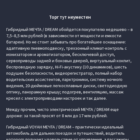
Торг тут неуместен
Гибридный МЕЧТА / DREAM обойдется покупателю недешево – в
7,5–8,5 млн рублей (в зависимости от мощности и емкости
батареи). Но не стоит забывать про богатейшее оснащение:
адаптивную пневмоподвеску, трехзонный климат-контроль с
ионизатором и ароматизатором, бесключевой доступ,
сервоприводы задней и боковых дверей, виртуальный кокпит,
беспроводную зарядку, Hi-Fi-акустику (10 динамиков), шесть
подушек безопасности, видеорегистратор, полный набор
водительских ассистентов, парктроники, систему ночного
видения, 20-дюймовые легкосплавные диски, светодиодную
оптику, панорамную крышу; подогрев, вентиляцию, массаж
кресел с электроприводами настроек и так далее.
Между прочим, чисто электрический МЕЧТА / DREAM еще
дороже: за такой просят от 8 млн до 17 млн рублей.
Гибридный VOYAH МЕЧТА / DREAM – практически идеальный
автомобиль для дальних поездок и путешествий, водитель
которого получает удовольствие от управления, а пассажиры