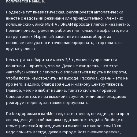
получается меньше.
Подвеска тут пневматическая, регулируется автоматически
вместе с ездовыми режимами или принудительно. «Лежачих
полицейских», ямки МЕЧТА / DREAM проходит легко и незаметно.
Полный привод грамотно работает не только на асфальте, но и
на грунтовках. Изрядный запас тяги на малых оборотах
позволяет аккуратно и точно маневрировать, стартовать на
крутых уклонах.
Несмотря на габариты и массу 2,5 т, минивэн управляется
понятно и… приятно, что ли. Даже не ожидаешь, что этот
«автобус» может с легкостью вписываться в крутые повороты,
чтобы потом «выстрелить» на выходе. Раскачка, крены – это не
про него, видимо, благодаря еще и низкому центру тяжести.
Главное, чего не любит машина, так это сильных порывов
бокового ветра: из-за высокой парусности минивэн ожидаемо
реагирует нервно, заставляя подруливать.
По бездорожью я на «Мечте», естественно, не ездил, да и вряд
ли владельцев этой машины туда заведет судьба. Вообще о
геометрической проходимости минивэна с клиренсом 13 см
надо помнить всегда, даже в городе. Хотя пневмоподвеска,