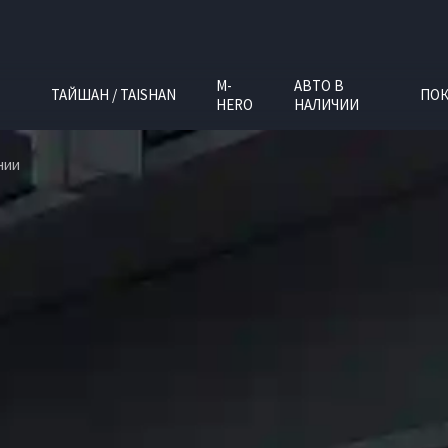
M-
АВТО В
ТАЙШАН / TAISHAN
ПОК
HERO
НАЛИЧИИ
нии