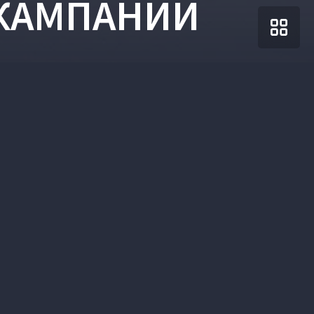
 КАМПАНИИ
Вверх
VOYAH РН Авто
+7 (861) 227-84-94