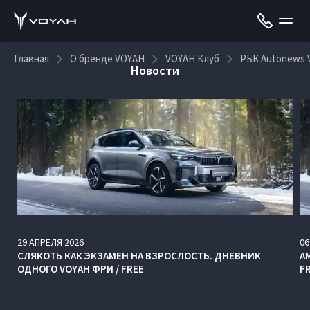
Главная
О бренде VOYAH
VOYAH Клуб
РБК Autonews
Новости
29
АПРЕЛЯ
2026
06
СЛЯКОТЬ КАК ЭКЗАМЕН НА ВЗРОСЛОСТЬ. ДНЕВНИК
А
ОДНОГО VOYAH ФРИ / FREE
F