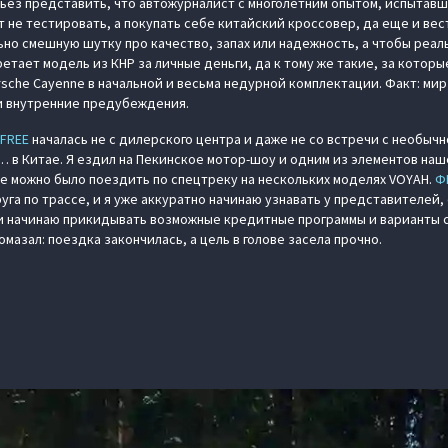
ерьез представить, что автожурналист с многолетним опытом, испытав
не тестировать, а покупать себе китайский кроссовер, да еще и вест
но смешную шутку про качество, запах или надежность, а чтобы реал
тает модель из КНР за личные деньги, да к тому же такие, за которы
rsche Cayenne в начальной и весьма недурной комплектации. Факт: мир
и внутренние предубеждения.
 FREE
началась не с дилерского центра и даже не со встречи с необыч
 в Китае. Я ездил на Пекинское мотор-шоу и одним из элементов на
где можно было поездить по спецтреку на нескольких моделях VOYAH.
Ф
руга по трассе, и я уже аккуратно начинаю узнавать у представителей,
 и начинаю прикидывать возможные кредитные программы и варианты 
омазал: поездка закончилась, а цель в голове засела прочно.