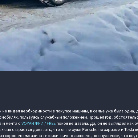
ом не видел необходимости в покупке машины, в семье уже была одна, д
омобилях, пользуясь служебным положением. Прошел год, обстоятельс
а и мечта о
VOYAH ФРИ / FREE
покоя не давала. Да, он не выглядел как
х сил старается доказать, что он не хуже Porsche по харизме и Tesla 
из хорошего магазина техники: ничего лишнего, но ощущение, что вну