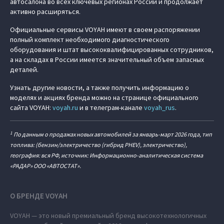
автосалона во всех ключевых регионах России и продолжает
активно расширяться.
Официальные сервисы VOYAH имеют в своем распоряжении
полный комплект необходимого диагностического
оборудования и штат высококвалифицированных сотрудников,
а на складах в России имеется значительный объем запасных
деталей.
Узнать другие новости, а также получить информацию о
моделях и акциях бренда можно на странице официального
сайта VOYAH:
voyah.ru
и в телеграм-канале
voyah_rus
.
1
По данным о продажах новых автомобилей за январь-март 2026 года, тип
топлива: (бензин/электричество (гибрид PHEV), электричество),
география: вся РФ, источник: Информационно-аналитическая система
«РАДАР» ООО «АВТОСТАТ».
О БРЕНДЕ VOYAH
VOYAH — это новый премиальный бренд высокотехнологичных