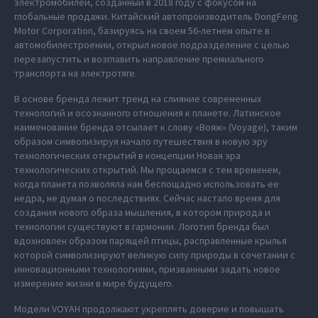
электромобилей, созданный в 2018 году с фокусом на
глобальные продажи. Китайский автопроизводитель DongFeng
Motor Corporation, базируясь на своем 56-летнем опыте в
автомобилестроении, открыл новое подразделение с целью
перезапустить и возглавить направление премиального
транспорта на электротяге.
В основе бренда лежит тренд на слияние современных
технологий и осознанного отношения к планете. Латинское
наименование бренда отсылает к слову «Вояж» (Voyage), таким
образом символизируя начало путешествия в новую эру
технологических открытий в концепции Новая эра
технологических открытий. Мы прощаемся с тем временем,
когда планета позволяла нам беспощадно использовать ее
недра, не думая о последствиях. Сейчас настало время для
создания нового образа мышления, в котором природа и
технологии существуют в гармонии. Логотип бренда был
вдохновлен образом парящей птицы, расправленные крылья
которой символизируют великую силу природы в сочетании с
инновационными технологиями, призванными задать новое
измерение жизни в мире будущего.
Модели VOYAH продолжают укреплять доверие и повышать