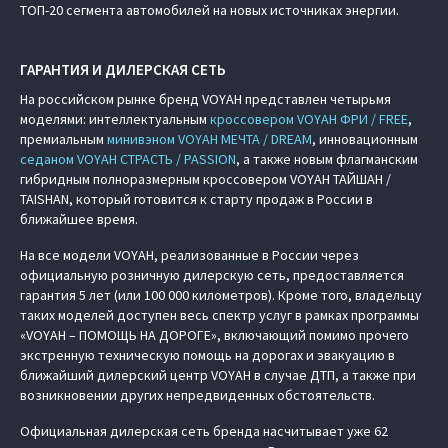
ТОП-20 сегмента автомобилей на новых источниках энергии.
ГАРАНТИЯ И ДИЛЕРСКАЯ СЕТЬ
На российском рынке бренд VOYAH представлен четырьмя
моделями: интеллектуальным
кроссовером VOYAH ФРИ / FREE
,
премиальным
минивэном VOYAH МЕЧТА / DREAM
, инновационным
седаном VOYAH СТРАСТЬ / PASSION
, а также новым флагманским
гибридным полноразмерным кроссовером VOYAH ТАЙШАН /
TAISHAN, который готовится к старту продаж в России в
ближайшее время.
На все модели VOYAH, реализованные в России через
официальную розничную дилерскую сеть, предоставляется
гарантия 5 лет (или 100 000 километров). Кроме того, владельцу
таких моделей доступен весь спектр услуг в рамках программы
«VOYAH – ПОМОЩЬ НА ДОРОГЕ», включающий помимо прочего
экстренную техническую помощь на дорогах и эвакуацию в
ближайший дилерский центр VOYAH в случае ДТП, а также при
возникновении других непредвиденных обстоятельств.
Официальная дилерская сеть бренда насчитывает уже 62