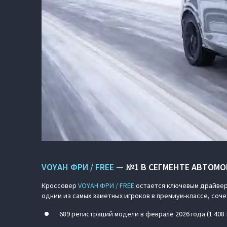
VOYAH ФРИ / FREE
— №1 В СЕГМЕНТЕ АВТОМО
Кроссовер
VOYAH ФРИ / FREE
остается ключевым драйвер
одним из самых заметных игроков в премиум-классе, со
689 регистраций модели в феврале 2026 года (1 408 