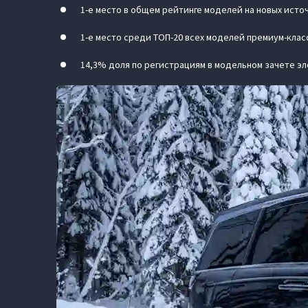
1-е место в общем рейтинге моделей на новых исто
1-е место среди ТОП-20 всех моделей премиум-класс
14,3% доля по регистрациям в модельном зачете э