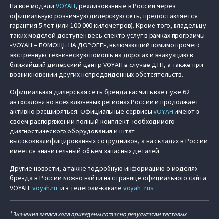
На все модели
VOYAH
, реализованные в России через
официальную розничную дилерскую сеть, предоставляется
гарантия 5 лет (или 100 000 километров). Кроме того, владельцу
таких моделей доступен весь спектр услуг в рамках программы
«VOYAH – ПОМОЩЬ НА ДОРОГЕ», включающий помимо прочего
экстренную техническую помощь на дорогах и эвакуацию в
ближайший дилерский центр VOYAH в случае ДТП, а также при
возникновении других непредвиденных обстоятельств.
Официальная дилерская сеть бренда насчитывает уже 62
автосалона во всех ключевых регионах России и продолжает
активно расширяться. Официальные сервисы
VOYAH
имеют в
своем распоряжении полный комплект необходимого
диагностического оборудования и штат
высококвалифицированных сотрудников, а на складах в России
имеется значительный объем запасных деталей.
Другие новости, а также подробную информацию о моделях
бренда в России можно найти на странице официального сайта
VOYAH:
voyah.ru
и в телеграм-канале
voyah_rus
.
1
Значения запаса хода приведены согласно результатам тестовых