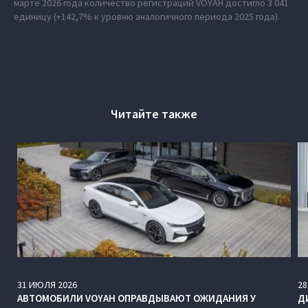
марте 2026 года количество регистраций VOYAH достигло 3 041
единицу (+142,7% к уровню аналогичного периода 2025 года).
Читайте также
31
ИЮЛЯ
2026
28
АВТОМОБИЛИ VOYAH ОПРАВДЫВАЮТ ОЖИДАНИЯ У
Д