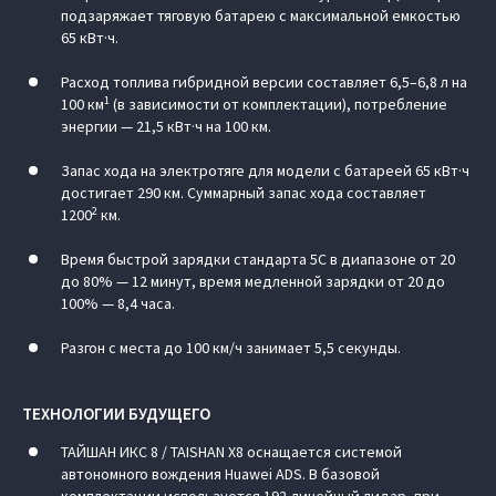
подзаряжает тяговую батарею с максимальной емкостью
65 кВт·ч.
Расход топлива гибридной версии составляет 6,5–6,8 л на
1
100 км
(в зависимости от комплектации), потребление
энергии — 21,5 кВт·ч на 100 км.
Запас хода на электротяге для модели с батареей 65 кВт·ч
достигает 290 км. Суммарный запас хода составляет
2
1200
км.
Время быстрой зарядки стандарта 5С в диапазоне от 20
до 80% — 12 минут, время медленной зарядки от 20 до
100% — 8,4 часа.
Разгон с места до 100 км/ч занимает 5,5 секунды.
ТЕХНОЛОГИИ БУДУЩЕГО
ТАЙШАН ИКС 8 / TAISHAN X8 оснащается системой
автономного вождения Huawei ADS. В базовой
комплектации используется 192-линейный лидар, при