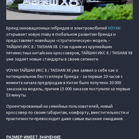
Бренд инновационных гибридов и электромобилей
VOYAH
открывает новую главу в глобальном развитии бренда и
представляет новейшую «стратегическую» модель –
ТАЙШАН ИКС 8 / TAISHAN X8. Став одним из крупнейших
пятиместных китайских кроссоверов, ТАЙШАН ИКС 8 / TAISHAN X8
уже задает новые стандарты в своем сегменте.
VOYAH ТАЙШАН ИКС 8 / TAISHAN X8 уже заявил о себе как о
потенциальном бестселлере бренда – за первые 20 часов с
момента начала предпродаж в Китае было получено 20 000
заказов на модель, причем 15 000 заказов поступили за первые
53 минуты.
Ориентированный на семейных пользователей, новый
кроссовер по своим габаритам, комфорту, вместительности и
практичности превосходит даже самые высокие ожидания.
РАЗМЕР ИМЕЕТ ЗНАЧЕНИЕ