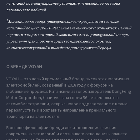
испытаний по международному стандарту измерения запаса хода
легковых автомобилей.
2
Значения запаса хода приведены согласно результатам тестовых
испытаний по циклу WLTP. Реальные значения могут отличаться. Данный
параметр находится в прямой зависимости от индивидуальной манеры
управления транспортным средством, дорожного покрытия,
климатических условий и иных факторов окружающей среды.
О БРЕНДЕ VOYAH
VOYAH — это новый премиальный бренд высокотехнологичных
электромобилей, созданный в 2018 году с фокусом на
глобальные продажи. Китайский автопроизводитель DongFeng
Motor Corporation, базируясь на своем 56-летнем опыте в
автомобилестроении, открыл новое подразделение с целью
перезапустить и возглавить направление премиального
транспорта на электротяге.
В основе философии бренда лежит концепция слияния
современных технологий и осознанного отношения к планете.