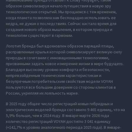
Наименование бренда отсылает к слову «Voyage», таким
образом символизируя начало путешествия в новую эру
технологических открытий. Мы прощаемся с тем временем,
когда планета позволяла нам беспощадно использовать ее
недра, не думая о последствиях. Сейчас настало время для
создания нового образа мышления, в котором природа и
технологии существуют в гармонии.
Логотип бренда был вдохновлен образом парящей птицы,
расправленные крылья которой символизируют великую силу
природы в сочетании с инновационными технологиями,
призванными задать новое измерение жизни в мире будущего.
Благодаря высокому уровню комфорта и безопасности,
непревзойденным техническим характеристикам и
безупречным потребительским свойствам модели VOYAH
пользуются все большим доверием со стороны клиентов в
России, укрепляя их лояльность марке.
В 2025 году общее число регистраций новых гибридных и
электрических моделей бренда составило 9 465 единиц, что на
5,9% больше, чем в 2024 году. В январе-марте 2026 года
количество регистраций VOYAH достигло 3 041 единицу
(+142,7% к уровню аналогичного периода 2025 года). В январе-