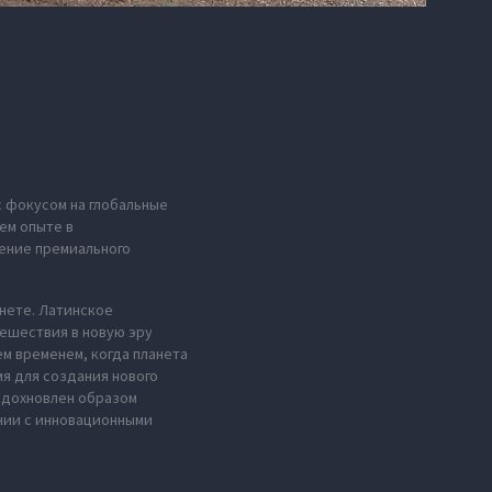
с фокусом на глобальные
ем опыте в
ение премиального
анете. Латинское
тешествия в новую эру
м временем, когда планета
мя для создания нового
 вдохновлен образом
нии с инновационными