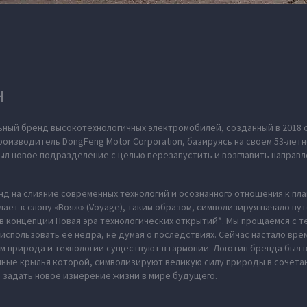
H
ьный бренд высокотехнологичных электромобилей, созданный в 2018 
оизводитель DongFeng Motor Corporation, базируясь на своем 53-летн
л новое подразделение с целью перезапустить и возглавить направл
нд на слияние современных технологий и осознанного отношения к пл
ает к слову «Вояж» (Voyage), таким образом, символизируя начало пу
в концепции Новая эра технологических открытий*. Мы прощаемся с те
использовать ее недра, не думая о последствиях. Сейчас настало вре
м природа и технологии существуют в гармонии. Логотип бренда был
нные крылья которой, символизируют великую силу природы в сочета
 задать новое измерение жизни в мире будущего.