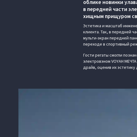
облике новинки улав
в передней части эл
хищным прищуром св
Эстетика и масштаб инжене
клиента. Так, в передней 
мульти-экран передней пане
переходе в спортивный реж
Гости регаты смогли позна
электровэном VOYAH МЕЧТА 
драйв, оценив их эстетику