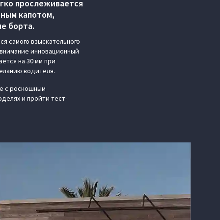
егко прослеживается
еным капотом,
е борта.
ся самого взыскательного
т внимание инновационный
ется на 30 мм при
еланию водителя.
же с роскошным
делях и пройти тест-