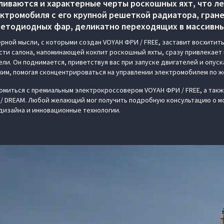
ливаются и характерные черты роскошных яхт, что л
ектромобиля с его крупной решеткой радиатора, гран
етодиодных фар, деликатно переходящих в массивны
рной мысли, с которыми создан VOYAH ФРИ / FREE, заставит восхитить
части салона, напоминающей кокпит роскошный яхты, сразу привлекае
ли. Он поднимается, приветствуя вас при запуске двигателей и опуска
им, помогая сконцентрироваться на управлении электромобилем по ж
комиться с премиальным электрокроссовером VOYAH ФРИ / FREE, а так
/ DREAM. Любой желающий мог получить подробную консультацию о мо
 дизайна и инновационные технологии.