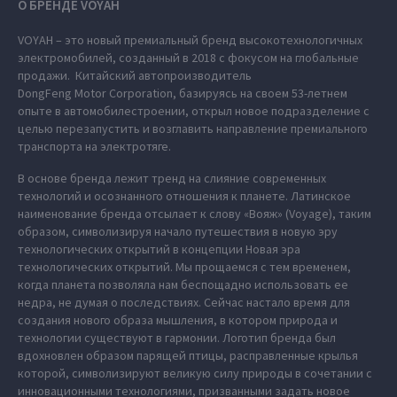
О БРЕНДЕ VOYAH
VOYAH – это новый премиальный бренд высокотехнологичных
электромобилей, созданный в 2018 с фокусом на глобальные
продажи. Китайский автопроизводитель
DongFeng Motor Corporation, базируясь на своем 53-летнем
опыте в автомобилестроении, открыл новое подразделение с
целью перезапустить и возглавить направление премиального
транспорта на электротяге.
В основе бренда лежит тренд на слияние современных
технологий и осознанного отношения к планете. Латинское
наименование бренда отсылает к слову «Вояж» (Voyage), таким
образом, символизируя начало путешествия в новую эру
технологических открытий в концепции Новая эра
технологических открытий. Мы прощаемся с тем временем,
когда планета позволяла нам беспощадно использовать ее
недра, не думая о последствиях. Сейчас настало время для
создания нового образа мышления, в котором природа и
технологии существуют в гармонии. Логотип бренда был
вдохновлен образом парящей птицы, расправленные крылья
которой, символизируют великую силу природы в сочетании с
инновационными технологиями, призванными задать новое