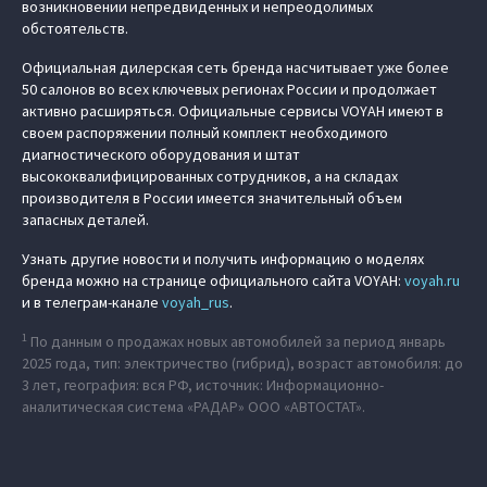
возникновении непредвиденных и непреодолимых
обстоятельств.
Официальная дилерская сеть бренда насчитывает уже более
50 салонов во всех ключевых регионах России и продолжает
активно расширяться. Официальные сервисы VOYAH имеют в
своем распоряжении полный комплект необходимого
диагностического оборудования и штат
высококвалифицированных сотрудников, а на складах
производителя в России имеется значительный объем
запасных деталей.
Узнать другие новости и получить информацию о моделях
бренда можно на странице официального сайта VOYAH:
voyah.ru
и в телеграм-канале
voyah_rus
.
1
По данным о продажах новых автомобилей за период январь
2025 года, тип: электричество (гибрид), возраст автомобиля: до
3 лет, география: вся РФ, источник: Информационно-
аналитическая система «РАДАР» ООО «АВТОСТАТ».