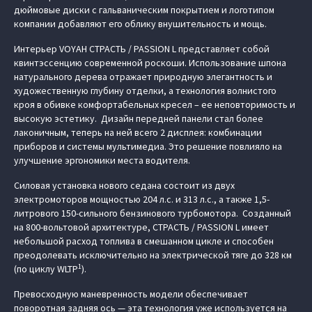
дюймовые диски с гальваническим покрытием и логотипом
компании добавляют его облику внушительность и мощь.
Интерьер VOYAH СТРАСТЬ / PASSION L представляет собой
квинтэссенцию современной роскоши. Использование шпона
натурального дерева отражает природную элегантность и
художественную глубину отделки, а технология волнистого
кроя в обивке комфортабельных кресел – ее неповторимость и
высокую эстетику. Дизайн передней панели стал более
лаконичным, теперь на ней всего 2 дисплея: комбинации
приборов и системы мультимедиа. Это решение повлияло на
улучшение эргономики места водителя.
Силовая установка нового седана состоит из двух
электромоторов мощностью 204 л.с. и 313 л.с., а также 1,5-
литрового 150-сильного бензинового турбомотора. Созданный
на 800-вольтовой архитектуре, СТРАСТЬ / PASSION L имеет
небольшой расход топлива в смешанном цикле и способен
преодолевать исключительно на электрической тяге до 328 км
1
(по циклу WLTP
).
Превосходную маневренность модели обеспечивает
поворотная задняя ось — эта технология уже используется на