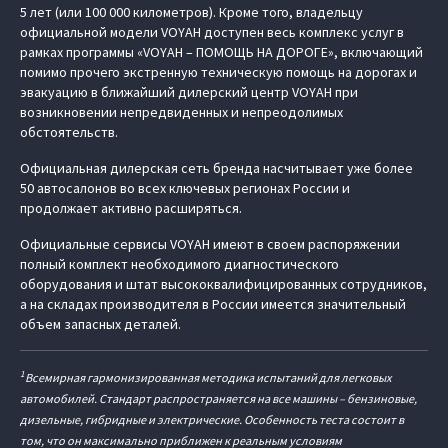
5 лет (или 100 000 километров). Кроме того, владельцу
официальной модели VOYAH доступен весь комплекс услуг в
рамках программы «VOYAH – ПОМОЩЬ НА ДОРОГЕ», включающий
помимо прочего экстренную техническую помощь на дорогах и
эвакуацию в ближайший дилерский центр VOYAH при
возникновении непредвиденных и непреодолимых
обстоятельств.
Официальная дилерская сеть бренда насчитывает уже более
50 автосалонов во всех ключевых регионах России и
продолжает активно расширяться.
Официальные сервисы VOYAH имеют в своем распоряжении
полный комплект необходимого диагностического
оборудования и штат высококвалифицированных сотрудников,
а на складах производителя в России имеется значительный
объем запасных деталей.
1
Всемирная гармонизированная методика испытаний для легковых
автомобилей. Стандарт распространяется на все машины – бензиновые,
дизельные, гибридные и электрические. Особенность теста состоит в
том, что он максимально приближен к реальным условиям