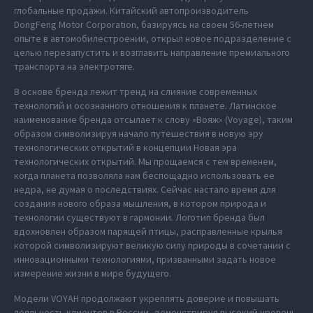
глобальные продажи. Китайский автопроизводитель
DongFeng Motor Corporation, базируясь на своем 56-летнем
опыте в автомобилестроении, открыл новое подразделение с
целью перезапустить и возглавить направление премиального
транспорта на электротяге.
В основе бренда лежит тренд на слияние современных
технологий и осознанного отношения к планете. Латинское
наименование бренда отсылает к слову «Вояж» (Voyage), таким
образом символизируя начало путешествия в новую эру
технологических открытий в концепции Новая эра
технологических открытий. Мы прощаемся с тем временем,
когда планета позволяла нам беспощадно использовать ее
недра, не думая о последствиях. Сейчас настало время для
создания нового образа мышления, в котором природа и
технологии существуют в гармонии. Логотип бренда был
вдохновлен образом парящей птицы, расправленные крылья
которой символизируют великую силу природы в сочетании с
инновационными технологиями, призванными задать новое
измерение жизни в мире будущего.
Модели VOYAH продолжают укреплять доверие и повышать
лояльность клиентов в России, демонстрируя высокий уровень