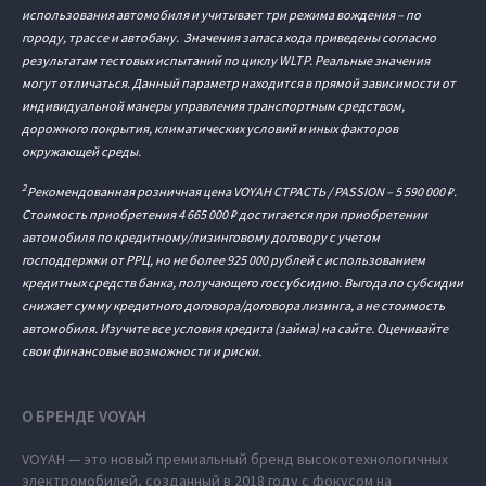
использования автомобиля и учитывает три режима вождения – по
городу, трассе и автобану. Значения запаса хода приведены согласно
результатам тестовых испытаний по циклу WLTP. Реальные значения
могут отличаться. Данный параметр находится в прямой зависимости от
индивидуальной манеры управления транспортным средством,
дорожного покрытия, климатических условий и иных факторов
окружающей среды.
2
Рекомендованная розничная цена VOYAH СТРАСТЬ / PASSION – 5 590 000 ₽.
Стоимость приобретения 4 665 000 ₽ достигается при приобретении
автомобиля по кредитному/лизинговому договору с учетом
господдержки от РРЦ, но не более 925 000 рублей с использованием
кредитных средств банка, получающего госсубсидию. Выгода по субсидии
снижает сумму кредитного договора/договора лизинга, а не стоимость
автомобиля. Изучите все условия кредита (займа) на сайте. Оценивайте
свои финансовые возможности и риски.
О БРЕНДЕ VOYAH
VOYAH — это новый премиальный бренд высокотехнологичных
электромобилей, созданный в 2018 году с фокусом на