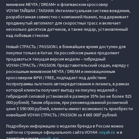
минивэне МЕЧТА / DREAM+ и флагманском кроссовер
VOYAH ТАЙШАН / TAISHAN. Интеллектуальная система вождения,
разработанная совместно с компанией Huawei, поддерживает
продвинутый автопилот для скоростных трасс и включает
несколько десятков датчиков, а также лидар, установленный
над лобовым стеклом.
Новый СТРАСТЬ / PASSION L в ближайшее время доступен для
покупки только в Китае. На российском рынке продолжит
продаваться текущая версия модели – гибридный
VOYAH СТРАСТЬ / PASSION. Представительский седан, наряду с
роскошным минивэном МЕЧТА / DREAM и инновационным
кроссовером ФРИ / FREE, подпадает под действие
госпрограммы льготного автокредитования и лизинга, в рамках
которой клиенты получают выгоду на покупку моделей с
гибридной силовой установкой в размере 35% (но не более 925
000 рублей). Таким образом, при рекомендованной розничной
цене 5 590 000 рублей, клиенты имеют возможность приобрести
2
новейший VOYAH СТРАСТЬ / PASSION за 4 665 000
рублей.
Подробную информацию о моделях бренда в России можно
найти на странице официального сайта VOYAH:
voyah.ru
и в
телеграм-канале
voyah_rus
.