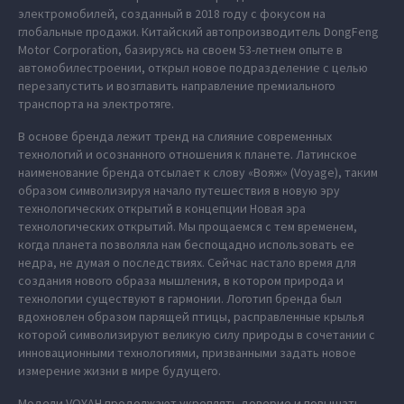
электромобилей, созданный в 2018 году с фокусом на
глобальные продажи. Китайский автопроизводитель DongFeng
Motor Corporation, базируясь на своем 53-летнем опыте в
автомобилестроении, открыл новое подразделение с целью
перезапустить и возглавить направление премиального
транспорта на электротяге.
В основе бренда лежит тренд на слияние современных
технологий и осознанного отношения к планете. Латинское
наименование бренда отсылает к слову «Вояж» (Voyage), таким
образом символизируя начало путешествия в новую эру
технологических открытий в концепции Новая эра
технологических открытий. Мы прощаемся с тем временем,
когда планета позволяла нам беспощадно использовать ее
недра, не думая о последствиях. Сейчас настало время для
создания нового образа мышления, в котором природа и
технологии существуют в гармонии. Логотип бренда был
вдохновлен образом парящей птицы, расправленные крылья
которой символизируют великую силу природы в сочетании с
инновационными технологиями, призванными задать новое
измерение жизни в мире будущего.
Модели VOYAH продолжают укреплять доверие и повышать