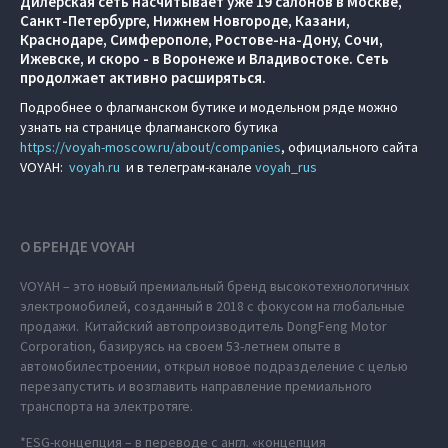
Дилерская сеть насчитывает уже 19 салонов в Москве,
Санкт-Петербурге, Нижнем Новгороде, Казани,
Краснодаре, Симферополе, Ростове-на-Дону, Сочи,
Ижевске, и скоро - в Воронеже и Владивостоке. Сеть
продолжает активно расширяться.
Подробнее о флагманском бутике и модельном ряде можно
узнать на странице флагманского бутика
https://voyah-moscow.ru/about/companies
, официального сайта
VOYAH:
voyah.ru
и в телеграм-канале
voyah_rus
О БРЕНДЕ VOYAH
VOYAH – это новый премиальный бренд высокотехнологичных
электромобилей, созданный в 2018 с фокусом на глобальные
продажи. Китайский автопроизводитель DongFeng Motor
Corporation, базируясь на своем 53-летнем опыте в
автомобилестроении, открыл новое подразделение с целью
перезапустить и возглавить направление премиального
транспорта на электротяге.
*ESG-концепция – в переводе с англ. «концепция