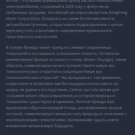
VOYAH – это новый премиальный бренд высокотехнологичных
электромобилей, созданный в 2018 году с фокусом на
глобальные продажи. Китайский автопроизводитель DongFeng
Motor Corporation, базируясь на своем 53-летнем опыте в
автомобилестроении, открыл новое подразделение с целью
перезапустить и возглавить направление премиального
транспорта на электротяге.
В основе бренда лежит тренд на слияние современных
технологий и осознанного отношения к планете. Латинское
наименование бренда отсылает к слову «Вояж» (Voyage), таким
образом, символизируя начало путешествия в новую эру
технологических открытий в концепции Новая эра
технологических открытий*. Мы прощаемся с тем временем,
когда планета позволяла нам беспощадно использовать ее
недра, не думая о последствиях. Сейчас настало время для
создания нового образа мышления, в котором природа и
технологии существуют в гармонии. Логотип бренда был
вдохновлен образом парящей птицы, расправленные крылья
которой, символизируют великую силу природы в сочетании с
инновационными технологиями, призванными задать новое
измерение жизни в мире будущего.