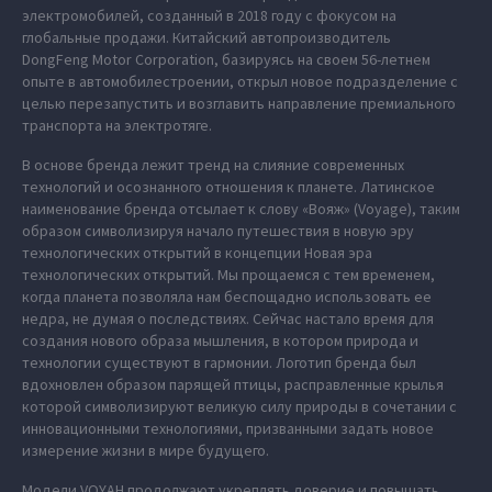
электромобилей, созданный в 2018 году с фокусом на
глобальные продажи. Китайский автопроизводитель
DongFeng Motor Corporation, базируясь на своем 56-летнем
опыте в автомобилестроении, открыл новое подразделение с
целью перезапустить и возглавить направление премиального
транспорта на электротяге.
В основе бренда лежит тренд на слияние современных
технологий и осознанного отношения к планете. Латинское
наименование бренда отсылает к слову «Вояж» (Voyage), таким
образом символизируя начало путешествия в новую эру
технологических открытий в концепции Новая эра
технологических открытий. Мы прощаемся с тем временем,
когда планета позволяла нам беспощадно использовать ее
недра, не думая о последствиях. Сейчас настало время для
создания нового образа мышления, в котором природа и
технологии существуют в гармонии. Логотип бренда был
вдохновлен образом парящей птицы, расправленные крылья
которой символизируют великую силу природы в сочетании с
инновационными технологиями, призванными задать новое
измерение жизни в мире будущего.
Модели VOYAH продолжают укреплять доверие и повышать