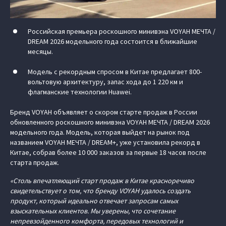
Российская премьера роскошного минивэна VOYAH МЕЧТА /
DREAM 2026 модельного года состоится в ближайшие
месяцы.
Модель с рекордным спросом в Китае предлагает 800-
вольтовую архитектуру, запас хода до 1 220 км и
флагманские технологии Huawei.
Бренд VOYAH объявляет о скором старте продаж в России
обновленного роскошного минивэна VOYAH МЕЧТА / DREAM 2026
модельного года. Модель, которая выйдет на рынок под
названием VOYAH МЕЧТА / DREAM+, уже установила рекорд в
Китае, собрав более 10 000 заказов за первые 18 часов после
старта продаж.
«Столь впечатляющий старт продаж в Китае красноречиво
свидетельствует о том, что бренду VOYAH удалось создать
продукт, который идеально отвечает запросам самых
взыскательных клиентов. Мы уверены, что сочетание
непревзойденного комфорта, передовых технологий и