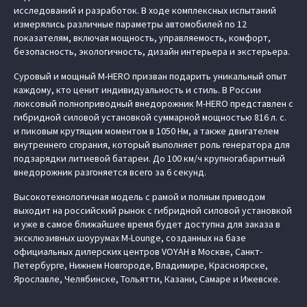
исследований и разработок. В ходе комплексных испытаний
измерялись различные параметры автомобилей по 12
показателям, включая мощность, управляемость, комфорт,
безопасность, экологичность, дизайн интерьера и экстерьера.
Суровый и мощный M‑HERO призван подарить уникальный опыт
каждому, кто ценит индивидуальность и стиль. В России
люксовый полноприводный внедорожник M‑HERO представлен с
гибридной силовой установкой суммарной мощностью 816 л. с.
и пиковым крутящим моментом в 1050 Нм, а также двигателем
внутреннего сгорания, который выполняет роль генератора для
подзарядки литиевой батареи. До 100 км/ч крупногабаритный
внедорожник разгоняется всего за 6 секунд.
Высокотехнологичная модель с рамой и полным приводом
выходит на российский рынок с гибридной силовой установкой
и уже в самое ближайшее время будет доступна для заказа в
эксклюзивных шоурумах M-Lounge, созданных на базе
официальных дилерских центров VOYAH в Москве, Санкт-
Петербурге, Нижнем Новгороде, Владимире, Красноярске,
Ярославле, Челябинске, Тольятти, Казани, Самаре и Ижевске.