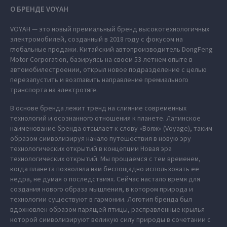
О БРЕНДЕ VOYAH
VOYAH — это новый премиальный бренд высокотехнологичных
электромобилей, созданный в 2018 году с фокусом на
глобальные продажи. Китайский автопроизводитель DongFeng
Motor Corporation, базируясь на своем 53-летнем опыте в
автомобилестроении, открыл новое подразделение с целью
перезапустить и возглавить направление премиального
транспорта на электротяге.
В основе бренда лежит тренд на слияние современных
технологий и осознанного отношения к планете. Латинское
наименование бренда отсылает к слову «Вояж» (Voyage), таким
образом символизируя начало путешествия в новую эру
технологических открытий в концепции Новая эра
технологических открытий. Мы прощаемся с тем временем,
когда планета позволяла нам беспощадно использовать ее
недра, не думая о последствиях. Сейчас настало время для
создания нового образа мышления, в котором природа и
технологии существуют в гармонии. Логотип бренда был
вдохновлен образом парящей птицы, расправленные крылья
которой символизируют великую силу природы в сочетании с