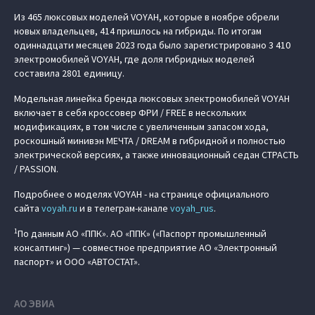
Из 465 люксовых моделей VOYAH, которые в ноябре обрели
новых владельцев, 414 пришлось на гибриды. По итогам
одиннадцати месяцев 2023 года было зарегистрировано 3 410
электромобилей VOYAH, где доля гибридных моделей
составила 2801 единицу.
Модельная линейка бренда люксовых электромобилей VOYAH
включает в себя кроссовер ФРИ / FREE в нескольких
модификациях, в том числе с увеличенным запасом хода,
роскошный минивэн МЕЧТА / DREAM в гибридной и полностью
электрической версиях, а также инновационный седан СТРАСТЬ
/ PASSION.
Подробнее о моделях VOYAH - на странице официального
сайта
voyah.ru
и в телеграм-канале
voyah_rus
.
1
По данным АО «ППК». АО «ППК» («Паспорт промышленный
консалтинг») — совместное предприятие АО «Электронный
паспорт» и ООО «АВТОСТАТ».
АО ЭВИА