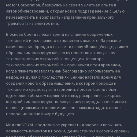
Motor Corporation, базируясь на своем 53-летнем опыте в
автомобилестроении, открыл новое подразделение с целью
перезапустить и возглавить направление премиального
транспорта на электротяге.
В основе бренда лежит тренд на слияние современных
технологий и осознанного отношения к планете. Латинское
наименование бренда отсылает к слову «Вояж» (Voyage), таким
образом символизируя начало путешествия в новую эру
технологических открытий в концепции Новая эра
технологических открытий. Мы прощаемся с тем временем,
когда планета позволяла нам беспощадно использовать ее
недра, не думая о последствиях. Сейчас настало время для
создания нового образа мышления, в котором природа и
технологии существуют в гармонии. Логотип бренда был
вдохновлен образом парящей птицы, расправленные крылья
которой символизируют великую силу природы в сочетании с
инновационными технологиями, призванными задать новое
измерение жизни в мире будущего.
Модели VOYAH продолжают укреплять доверие и повышать
лояльность клиентов в России, демонстрируя высокий уровень