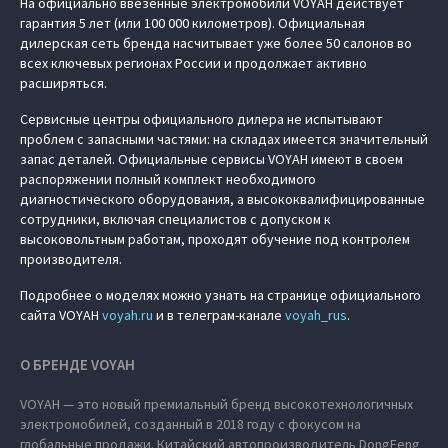
На официально ввезенные электромобили VOYAH действует
гарантия 5 лет (или 100 000 километров). Официальная
дилерская сеть бренда насчитывает уже более 50 салонов во
всех ключевых регионах России и продолжает активно
расширяться.
Сервисные центры официального дилера не испытывают
проблем с запасными частями: на складах имеется значительный
запас деталей. Официальные сервисы VOYAH имеют в своем
распоряжении полный комплект необходимого
диагностического оборудования, а высококвалифицированные
сотрудники, включая специалистов с допуском к
высоковольтным работам, проходят обучение под контролем
производителя.
Подробнее о моделях можно узнать на странице официального
сайта VOYAH
voyah.ru
и в телеграм-канале
voyah_rus
.
О БРЕНДЕ VOYAH
VOYAH — это новый премиальный бренд высокотехнологичных
электромобилей, созданный в 2018 году с фокусом на
глобальные продажи. Китайский автопроизводитель DongFeng