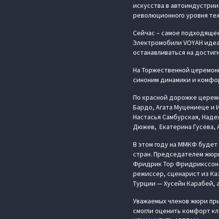
искусства в автоиндустрии
революционного уровня тех
Сейчас – самое подходящее
Электромобили VOYAH идеал
останавливаться на достигн
На Торжественной церемон
синоним динамики и комфор
По красной дорожке церемо
Бардо, Агата Муцениеце и И
Настасья Самбурская, Наде
Дюжев, Екатерина Гусева, 
В этом году на ММКФ будет 
стран. Председателем жюр
Фридрик Тор Фридрикссон. 
режиссер, сценарист из Ка
Турции — Хусейн Карабей, 
Уважаемых членов жюри при
смогли оценить комфорт кл