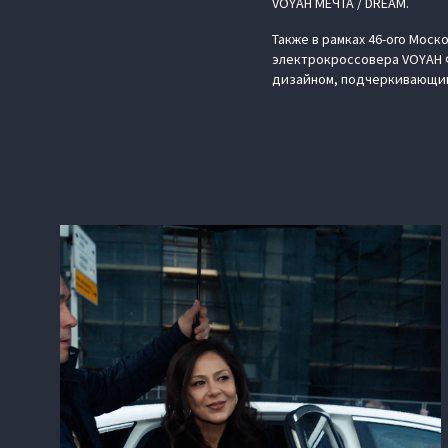
VOYAH МЕЧТА / DREAM.
Также в рамках 46-ого Мос
электрокроссовера VOYAH Ф
дизайном, подчеркивающим