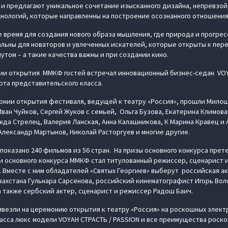
 и предлагают уникальное сочетание изысканного дизайна, непревзой
нологий, которые направленны на построение осознанного отношения 
 время для создания нового образа мышления, где природа и прогрес
ьны для новаторов и увлеченных искателей, которые открыты к пере
утом – а такие качества важны и при создании кино.
ии открытия ММКФ гостей встречал инновационный бизнес-седан VOYA
та представительского класса.
нии открытия фестиваля, ведущей к театру «Россия», прошли Милош
ван Чуйков, Сергей Жуков с семьей, Ольга Бузова, Екатерина Климова
жда Стрелец, Валерия Ланская, Анна Калашникова, К Марина Кравец и
Александр Мартынов, Николай Расторгуев и многие другие.
показано 240 фильмов из 56 стран. На призы основного конкурса прет
и основного конкурса ММКФ стал титулованный режиссер, сценарист 
Вместе с ним обладателей «Святых Георгиев» выберут российская ак
захстана Гульнара Сарсенова, российский кинематографист Игорь Воло
а также сербский актер, сценарист и режиссер Радош Баич.
везли на церемонию открытия к театру «Россия» на роскошных элект
асса люкс модели VOYAH СТРАСТЬ / PASSION и все преимущества роско