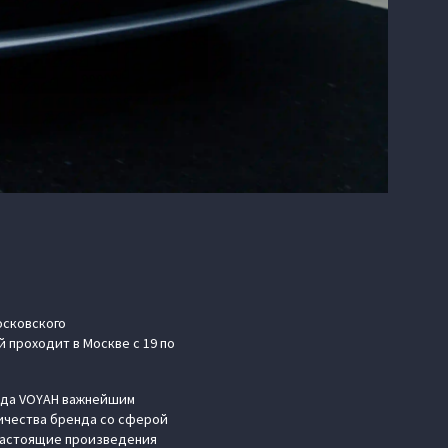
осковского
 проходит в Москве с 19 по
енда VOYAH важнейшим
ичества бренда со сферой
 настоящие произведения