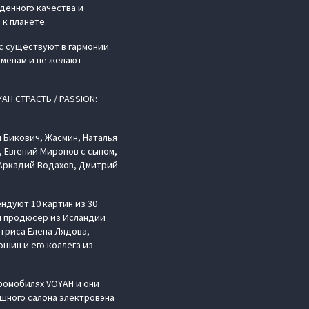
денного качества и
к планете.
с существуют в гармонии.
менам и не желают
H СТРАСТЬ / PASSION:
 Бикович, Жасмин, Наталья
, Евгений Миронов с сыном,
 Аркадий Водахов, Дмитрий
ендуют 10 картин из 30
и продюсер из Исландии
триса Елена Лядова,
шин и его коллега из
ромобилях VOYAH и они
шного салона электровэна