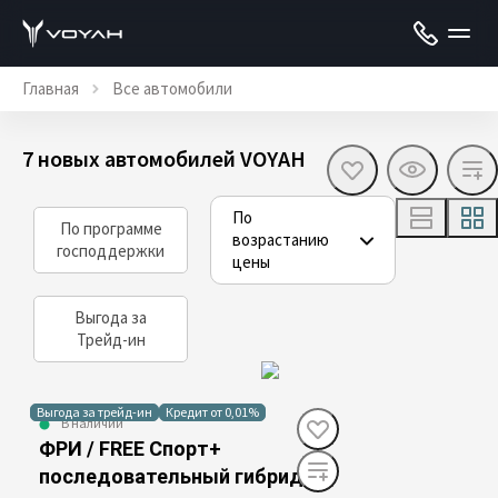
Главная
Все автомобили
7 новых автомобилей VOYAH
По
По программе
возрастанию
господдержки
цены
Выгода за
Трейд-ин
Выгода за трейд-ин
Кредит от 0,01%
В наличии
ФРИ / FREE Спорт+
последовательный гибрид