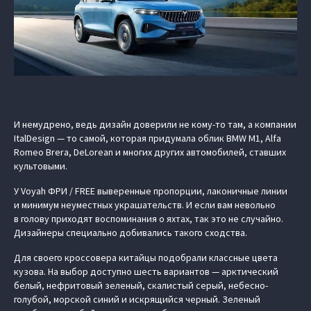
И немудрено, ведь дизайн доверили не кому-то там, а компании
ItalDesign — то самой, которая придумала облик BMW M1, Alfa
Romeo Brera, DeLorean и многих других автомобилей, ставших
культовыми.
У Voyah ФРИ / FREE выверенные пропорции, лаконичные линии
и минимум неуместных украшательств. И если вам невольно
в голову приходят воспоминания о яхтах, так это не случайно.
Дизайнеры специально добивались такого сходства.
Для своего кроссовера китайцы подобрали классные цвета
кузова. На выбор доступно шесть вариантов — арктический
белый, нефритовый зеленый, скалистый серый, небесно-
голубой, морской синий и искрящийся черный. Зеленый