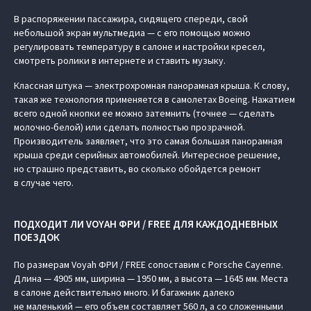
В распоряжении пассажира, сидящего спереди, свой
небольшой экран мультмедиа — с его помощью можно
регулировать температуру в салоне и настройки кресел,
смотреть ролики в интернете и ставить музыку.
Классная штука — электрохромная панорамная крыша. К слову,
такая же технология применяется в самолетах Boeing. Нажатием
всего одной кнопки ее можно затемнить (точнее — сделать
молочно-белой) или сделать полностью прозрачной.
Производитель заявляет, что это самая большая панорамная
крыша среди серийных автомобилей. Интересное решение,
но страшно представить, во сколько обойдется ремонт
в случае чего.
ПОДХОДИТ ЛИ VOYAH ФРИ / FREE ДЛЯ КАЖДОДНЕВНЫХ
ПОЕЗДОК
По размерам Voyah ФРИ / FREE сопоставим с Porsche Cayenne.
Длина — 4905 мм, ширина — 1950 мм, а высота — 1645 мм. Места
в салоне действительно много. И багажник далеко
не маленький — его объем составляет 560 л, а со сложенными