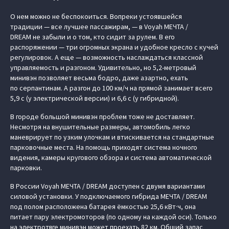
О нем можно не беспокоиться. Вопреки устоявшейся
традиции — все лучшее пассажирам, — в Voyah МЕЧТА /
DREAM не забыли и о том, кто сидит за рулем. В его
распоряжении — три огромных экрана и удобное кресло с кучей
регулировок. А еще — возможность наслаждаться классной
управляемость и разгоном. Удивительно, но 5,2-метровый
минивэн позволяет весьма бодро, даже азартно, ехать
по серпантинам. А разгон до 100 км/ч на прямой занимает всего
5,9 с (у электрической версии) и 6,6 с (у гибридной).
В городе большой минивэн проблем тоже не доставляет.
Несмотря на внушительные размеры, автомобиль легко
маневрирует по узким улочкам и втискивается на стандартные
парковочные места. На помощь приходят система ночного
видения, камеры кругового обзора и система автоматической
парковки.
В России Voyah МЕЧТА / DREAM доступен с двумя вариантами
силовой установки. У подключаемого гибрида МЕЧТА / DREAM
под полом расположена батарея ёмкостью 25,6 кВт·ч, она
питает пару электромоторов (по одному на каждой оси). Только
на электротяге минивэн может проехать 82 км. Общий запас