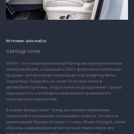
Источник: auto.mail.ru
О БРЕНДЕ VOYAH
VOYAH – это новый премиальный бренд высокотехнологичных
электромобилей, созданный в 2018 с фокусом на глобальные
продажи. Китайский автопроизводитель DongFeng Motor
Corporation, базируясь на своем 53-летнем опыте в
автомобилестроении, открыл новое подразделение с целью
перезапустить и возглавить направление премиального
транспорта на электротяге.
В основе бренда лежит тренд на слияние современных
технологий и осознанного отношения к планете. Латинское
наименование бренда отсылает к слову «Вояж» (Voyage), таким
образом, символизируя начало путешествия в новую эру
технологических открытий в концепции Новая эра