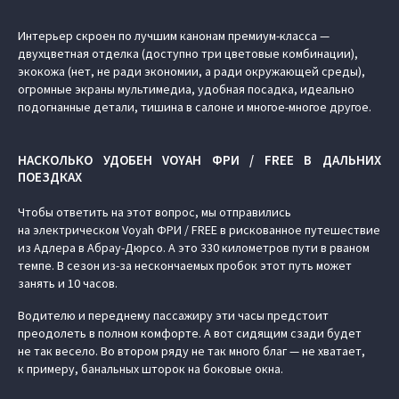
Интерьер скроен по лучшим канонам премиум-класса —
двухцветная отделка (доступно три цветовые комбинации),
экокожа (нет, не ради экономии, а ради окружающей среды),
огромные экраны мультимедиа, удобная посадка, идеально
подогнанные детали, тишина в салоне и многое-многое другое.
НАСКОЛЬКО УДОБЕН VOYAH ФРИ / FREE В ДАЛЬНИХ
ПОЕЗДКАХ
Чтобы ответить на этот вопрос, мы отправились
на электрическом Voyah ФРИ / FREE в рискованное путешествие
из Адлера в Абрау-Дюрсо. А это 330 километров пути в рваном
темпе. В сезон из-за нескончаемых пробок этот путь может
занять и 10 часов.
Водителю и переднему пассажиру эти часы предстоит
преодолеть в полном комфорте. А вот сидящим сзади будет
не так весело. Во втором ряду не так много благ — не хватает,
к примеру, банальных шторок на боковые окна.