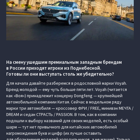
На смену ушедшим премиальным западным брендам
в России приходят игроки из Поднебесной.
Готовы ли они выступать столь же убедительно?
Для начала давайте разберемся в родословной марки Voyah.
Бренд молодой — ему чуть больше пяти лет. Voyah (читается
как «Воя») принадлежит концерну Dongfeng — крупнейшей
автомобильной компании Китая. Сейчас в модельном ряду
марки три автомобиля — кроссовер ФРИ / FREE, минивэн МЕЧТА /
DREAM и седан СТРАСТЬ / PASSION. В том, как в компании
подошли к выбору названий для своих моделей, есть особый
шарм — тут нет привычного для китайских автомобилей
нагромождения букв и цифр (их лучше оставить
для обозначения моделей холодильников, а не машин). Только