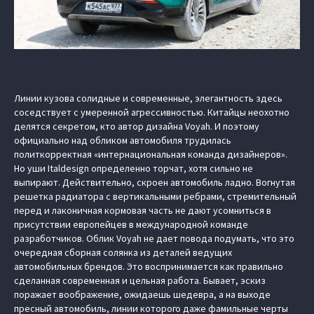
Линии кузова солидные и современные, элегантность здесь
соседствует с умеренной агрессивностью. Китайцы неохотно
делятся секретом, кто автор дизайна Voyah. И поэтому
официально над обликом автомобиля трудилась
политкорректная «интернациональная команда дизайнеров».
Но уши Italdesign определенно торчат, хотя сильно не
выпирают. Действительно, скроен автомобиль ладно. Вогнутая
решетка радиатора с вертикальными ребрами, стремительный
перед и лаконичная кормовая часть не дают усомниться в
присутствии европейцев в международной команде
разработчиков. Облик Voyah не дает повода подумать, что это
очередная сборная солянка из деталей ведущих
автомобильных брендов. Это воспринимается как правильно
сделанная современная и цельная работа. Бывает, эскиз
поражает воображение, ожидаешь шедевра, а на выходе
пресный автомобиль, линии которого даже фамильные черты