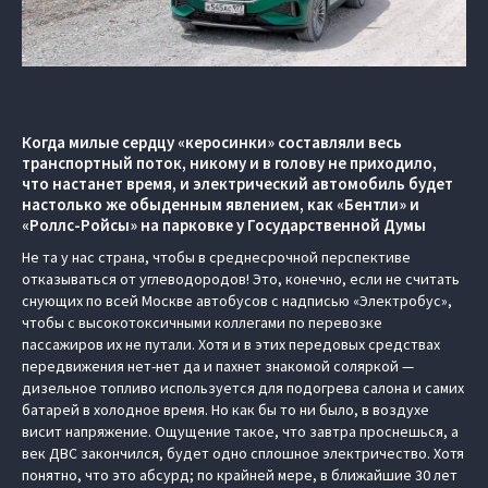
Когда милые сердцу «керосинки» составляли весь
транспортный поток, никому и в голову не приходило,
что настанет время, и электрический автомобиль будет
настолько же обыденным явлением, как «Бентли» и
«Роллс-Ройсы» на парковке у Государственной Думы
Не та у нас страна, чтобы в среднесрочной перспективе
отказываться от углеводородов! Это, конечно, если не считать
снующих по всей Москве автобусов с надписью «Электробус»,
чтобы с высокотоксичными коллегами по перевозке
пассажиров их не путали. Хотя и в этих передовых средствах
передвижения нет-нет да и пахнет знакомой соляркой —
дизельное топливо используется для подогрева салона и самих
батарей в холодное время. Но как бы то ни было, в воздухе
висит напряжение. Ощущение такое, что завтра проснешься, а
век ДВС закончился, будет одно сплошное электричество. Хотя
понятно, что это абсурд; по крайней мере, в ближайшие 30 лет