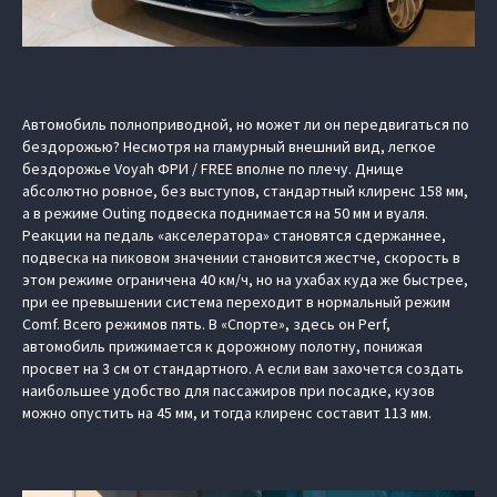
Автомобиль полноприводной, но может ли он передвигаться по
бездорожью? Несмотря на гламурный внешний вид, легкое
бездорожье Voyah ФРИ / FREE вполне по плечу. Днище
абсолютно ровное, без выступов, стандартный клиренс 158 мм,
а в режиме Outing подвеска поднимается на 50 мм и вуаля.
Реакции на педаль «акселератора» становятся сдержаннее,
подвеска на пиковом значении становится жестче, скорость в
этом режиме ограничена 40 км/ч, но на ухабах куда же быстрее,
при ее превышении система переходит в нормальный режим
Comf. Всего режимов пять. В «Спорте», здесь он Perf,
автомобиль прижимается к дорожному полотну, понижая
просвет на 3 см от стандартного. А если вам захочется создать
наибольшее удобство для пассажиров при посадке, кузов
можно опустить на 45 мм, и тогда клиренс составит 113 мм.