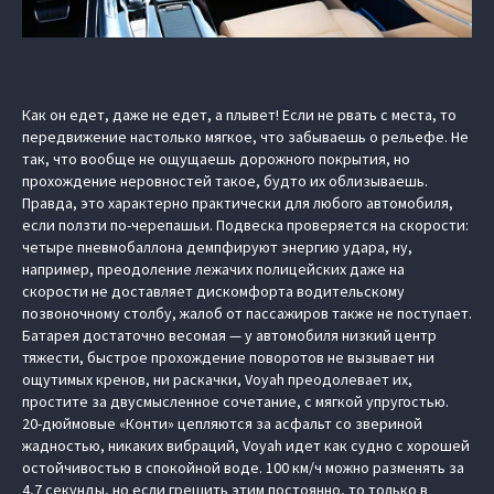
Как он едет, даже не едет, а плывет! Если не рвать с места, то
передвижение настолько мягкое, что забываешь о рельефе. Не
так, что вообще не ощущаешь дорожного покрытия, но
прохождение неровностей такое, будто их облизываешь.
Правда, это характерно практически для любого автомобиля,
если ползти по-черепашьи. Подвеска проверяется на скорости:
четыре пневмобаллона демпфируют энергию удара, ну,
например, преодоление лежачих полицейских даже на
скорости не доставляет дискомфорта водительскому
позвоночному столбу, жалоб от пассажиров также не поступает.
Батарея достаточно весомая — у автомобиля низкий центр
тяжести, быстрое прохождение поворотов не вызывает ни
ощутимых кренов, ни раскачки, Voyah преодолевает их,
простите за двусмысленное сочетание, с мягкой упругостью.
20‑дюймовые «Конти» цепляются за асфальт со звериной
жадностью, никаких вибраций, Voyah идет как судно с хорошей
остойчивостью в спокойной воде. 100 км/ч можно разменять за
4,7 секунды, но если грешить этим постоянно, то только в