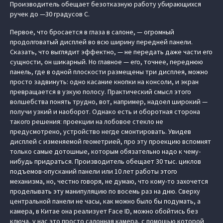
Производитель обещает безотказную работу убирающихся
ручек до —30 градусов С.
Первое, что бросается в глаза в салоне, — огромный
продолговатый дисплей во всю ширину передней панели.
Сказать, что выглядит эффектно, — не передать даже части его
сущности, он шикарный. Но главное — его, точнее, переднюю
панель, где в одной плоскости размещены три дисплея, можно
просто задвинуть: одно касание кнопки на консоли, и экран
превращается в узкую полосу. Практический смысл этого
волшебства понять трудно, вот, например, надоел широкий —
получи узкий и наоборот. Однако есть и оборотная сторона
такого решения: проекции на лобовое стекло не
предусмотрено, устройство негде смонтировать. Увидев
дисплей с изменяемой геометрией, про эту проекцию вспомнят
только самые дотошные, которым обязательно надо к чему-
нибудь придраться. Производитель обещает 30 тыс. циклов
подъемов-опусканий панели или 10 лет работы этого
механизма, но, честно говоря, не думаю, что кому-то захочется
проделывать эту манипуляцию по восемь раз на дню. Сверху
центральной панели не часы, как можно было бы подумать, а
камера, в Китае она реализует Face ID, можно обойтись без
ключа, у нас это просто салонная камера, с помощью которой