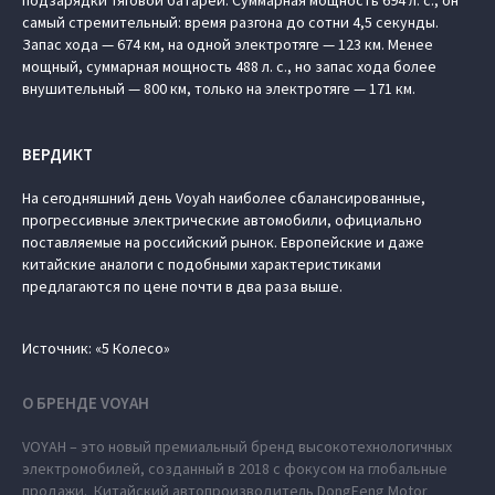
подзарядки тяговой батареи. Суммарная мощность 694 л. с., он
самый стремительный: время разгона до сотни 4,5 секунды.
Запас хода — 674 км, на одной электротяге — 123 км. Менее
мощный, суммарная мощность 488 л. с., но запас хода более
внушительный — 800 км, только на электротяге — 171 км.
ВЕРДИКТ
На сегодняшний день Voyah наиболее сбалансированные,
прогрессивные электрические автомобили, официально
поставляемые на российский рынок. Европейские и даже
китайские аналоги с подобными характеристиками
предлагаются по цене почти в два раза выше.
Источник: «5 Колесо»
О БРЕНДЕ VOYAH
VOYAH – это новый премиальный бренд высокотехнологичных
электромобилей, созданный в 2018 с фокусом на глобальные
продажи. Китайский автопроизводитель DongFeng Motor