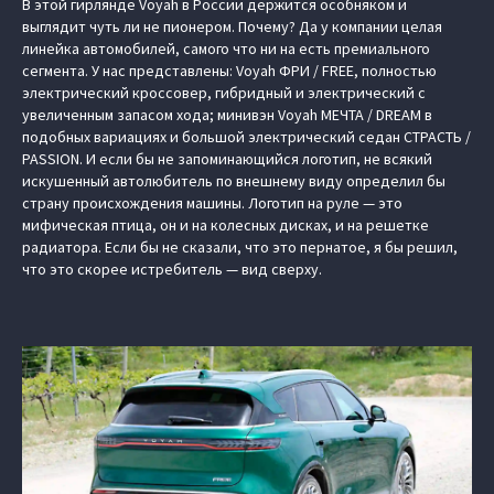
В этой гирлянде Voyah в России держится особняком и
выглядит чуть ли не пионером. Почему? Да у компании целая
линейка автомобилей, самого что ни на есть премиального
сегмента. У нас представлены: Voyah ФРИ / FREE, полностью
электрический кроссовер, гибридный и электрический с
увеличенным запасом хода; минивэн Voyah МЕЧТА / DREAM в
подобных вариациях и большой электрический седан СТРАСТЬ /
PASSION. И если бы не запоминающийся логотип, не всякий
искушенный автолюбитель по внешнему виду определил бы
страну происхождения машины. Логотип на руле — это
мифическая птица, он и на колесных дисках, и на решетке
радиатора. Если бы не сказали, что это пернатое, я бы решил,
что это скорее истребитель — вид сверху.