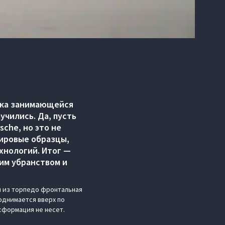
ека занимающейся
учились. Да, пусть
sche, но это не
мировые образцы,
хнологий. Итог —
оим убранством и
я из торпедо фронтальная
однимается вверх по
сформация не несет.