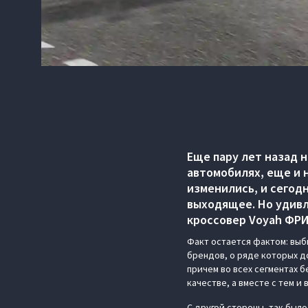
Еще пару лет назад н
автомобилях, еще и 
изменились, и сегодн
выходящее. Но удив
кроссовер Voyah ФРИ 
Факт остается фактом: выби
брендов, о ряде которых до
причем во всех сегментах б
качестве, а вместе с тем и 
С другой стороны, так был