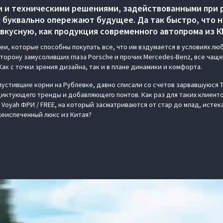
 и техническими решениями, задействованными при 
 буквально опережают будущее. Да так быстро, что 
вкусную, как продукция современного автопрома из К
и, которые способны покупать все, что им вздумается в условиях люб
сторону замусоливших глаза Porsche и прочих Mercedes-Benz, все чащ
Как с точки зрения дизайна, так и в плане динамики и комфорта.
пустившие корни на Рублевке, давно списали со счетов зарвавшуюся Te
диктующего тренды и добавляющего понтов. Как раз для таких клиент
 Voyah ФРИ / FREE, на который засматриваются от стар до млад, исте
ежеиспеченный люкс из Китая?