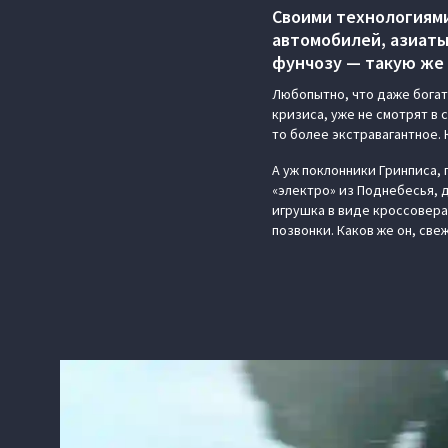
Своими технологиями
автомобилей, азиаты
фунчозу — такую же 
Любопытно, что даже богате
кризиса, уже не смотрят в 
то более экстравагантное. 
А уж поклонники Гринписа, 
«электро» из Поднебесья, 
игрушка в виде кроссовера
позвонки. Каков же он, св