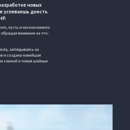
разработке новых
не успеваешь доесть
НР.
ого, пусть и нескончаемого
е обращая внимание на что-
sla, заглядываясь на
ов и создана новейшая
кая слюной и ломая шейные