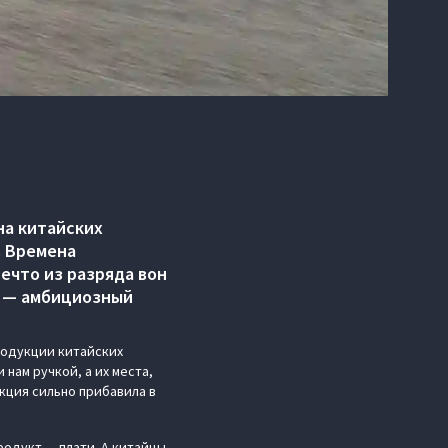
на китайских
. Времена
нечто из разряда вон
р — амбициозный
продукции китайских
нам ручкой, а их места,
укция сильно прибавила в
родукт — плати. А китайцы,