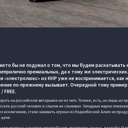
икто бы не подумал о том, что мы будем раскатывать 
неприлично премиальных, да к тому же электрических
я «электролюкс» из КНР уже не воспринимается, как 
ление по-прежнему вызывает. Очередной тому приме
/ FREE.
рать на российском авторынке не из чего. Точнее, есть, но лишь из 
селе русский человек и слыхом не слыхивал. Западные марки помахали 
ез исключения, стали занимать игроки из Поднебесной. Благо их прод
в цене.
о и во времена царствия европейского автопрома: хочешь достойный п