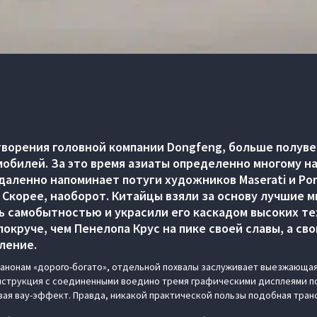
творения головной компании Dongfeng, больше полув
обилей. За это время азиаты определенно многому на
даленно напоминает потуги художников Maserati и Por
 Скорее, наоборот. Китайцы взяли за основу лучшие 
ь самобытностью и украсили его каскадом высоких те
окруче, чем Пенелопа Крус на пике своей славы, а св
ление.
анонам «дорого-богато», отдельной похвалы заслуживает выезжающа
онструкция с соединенными воедино тремя графическими дисплеями п
ая вау-эффект. Правда, никакой практической пользы подобная тран