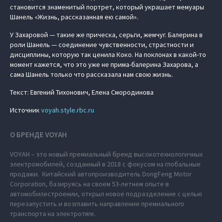
становится знаменитый портрет, который украшает мемуары
Шанель «Жизнь, рассказанная ею самой».
У Захаровой — такие же прическа, серьги, жемчуг. Балерина в
роли Шанель — соединение чувственности, страстности и
дисциплины, которую так ценила Коко. На поклонах в какой-то
момент кажется, что это уже не прима-балерина Захарова, а
сама Шанель только что рассказала нам свою жизнь.
Текст: Евгений Тихонович, Елена Смородинова
Источник
voyah.style.rbc.ru
О БРЕНДЕ VOYAH
VOYAH – это новый премиальный бренд высокотехнологичных
электромобилей, созданный в 2018 с фокусом на глобальные
продажи. Китайский автопроизводитель DongFeng Motor
Corporation, базируясь на своем 53-летнем опыте в
автомобилестроении, открыл новое подразделение с целью
перезапустить и возглавить направление премиального
транспорта на электротяге.