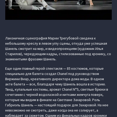
Лаконичная сценография Марии Трегубовой сведена к
небольшому креслу в левом углу сцены, откуда уже успешная
Шанель смотрит на мир, и видеопроекциям (художник Илья
Старилов), чередующим кадры, стилизованные под хронику, со
знаменитыми фразами Шанель.
Еще один главный герой спектакля — 85 костюмов, которые
специально для балета создал Chanel под руководством
Виржини Виар, креативного директора дома моды. В одном
акте балета — все, благодаря чему Шанель вошла в историю.
Твид, купальные костюмы, аромат Chanel N°5, светлые брюки в
сочетании с черной водолазкой и нитками жемчуга поверх,
которые мы видим в финале на Светлане Захаровой. Роль
Габриэль Шанель — настоящий подарок для Захаровой. На нее
невозможно не смотреть, даже когда она не солирует, а
наблюдает за сюжетом. Одним из финальных кадров хроники