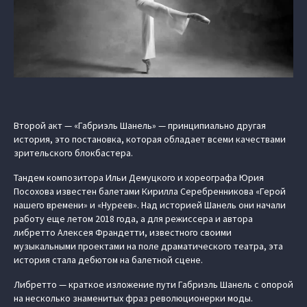
Второй акт — «Габриэль Шанель» — принципиально другая
история, это постановка, которая обладает всеми качествами
зрительского блокбастера.
Тандем композитора Ильи Демуцкого и хореографа Юрия
Посохова известен балетами Кирилла Серебренникова «Герой
нашего времени» и «Нуреев». Над историей Шанель они начали
работу еще летом 2018 года, а для режиссера и автора
либретто Алексея Франдетти, известного своими
музыкальными проектами на поле драматического театра, эта
история стала дебютом на балетной сцене.
Либретто — краткое изложение пути Габриэль Шанель с опорой
на несколько знаменитых фраз революционерки моды.