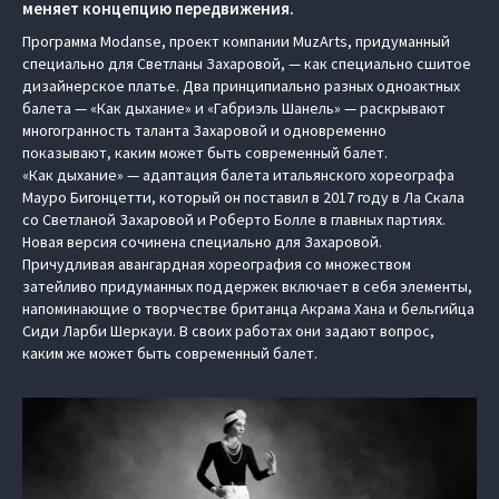
меняет концепцию передвижения.
Программа Modanse, проект компании MuzArts, придуманный
специально для Светланы Захаровой, — как специально сшитое
дизайнерское платье. Два принципиально разных одноактных
балета — «Как дыхание» и «Габриэль Шанель» — раскрывают
многогранность таланта Захаровой и одновременно
показывают, каким может быть современный балет.
«Как дыхание» — адаптация балета итальянского хореографа
Мауро Бигонцетти, который он поставил в 2017 году в Ла Скала
со Светланой Захаровой и Роберто Болле в главных партиях.
Новая версия сочинена специально для Захаровой.
Причудливая авангардная хореография со множеством
затейливо придуманных поддержек включает в себя элементы,
напоминающие о творчестве британца Акрама Хана и бельгийца
Сиди Ларби Шеркауи. В своих работах они задают вопрос,
каким же может быть современный балет.