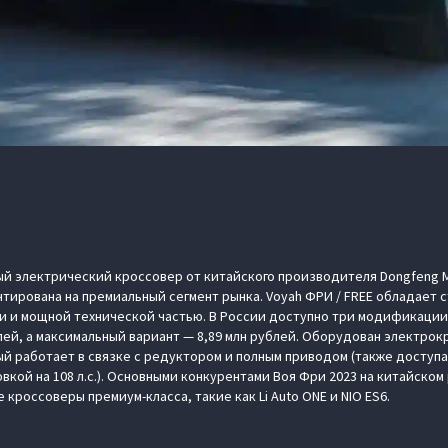
вый электрический кроссовер от китайского производителя Dongfeng M
нтирована на премиальный сегмент рынка. Voyah ФРИ / FREE обладает 
 и мощной технической частью. В России доступно три модификации 
блей, а максимальный вариант — 8,89 млн рублей. Оборудован электро
й работает в связке с редуктором и полным приводом (также доступа 
вкой на 108 л.с.). Основными конкурентами Воя Фри 2023 на китайском
кроссоверы премиум-класса, такие как Li Auto ONE и NIO ES6.