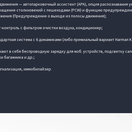
движения — автопарковочный ассистент (APA), опция распознавания 
твращение столкновений с пешеходами (PCW) и функцию предупрежден
ижения (Предупреждение о выходе из полосы движения);
-контроль с фильтром очистки воздуха, кондиционер;
дартная система с 6 динамиками (либо премиальный вариант Harman Ka
чают в себя беспроводную зарядку для моб. устройств, подсветку сал
 багажника и др.;
игнализация, иммобилайзер.