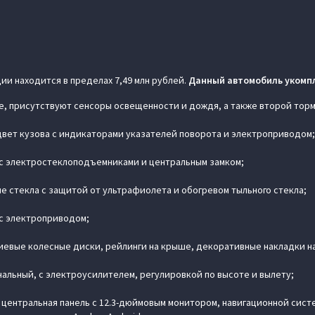
и находится в пределах 7,49 млн рублей.
Данный автомобиль укомп
 присутствуют сенсоры освещенности и дождя, а также второй торм
цвет кузова с индикаторами указателей поворота и электроприводом;
 с электростеклоподъемниками и центральным замком;
е стекла с защитой от ультрафиолета и обогревом тыльного стекла;
 с электроприводом;
евые колесные диски, рейлинги на крыше, декоративные накладки на
альный, с электроусилителем, регулировкой по высоте и вылету;
 центральная панель с 12.3-дюймовым монитором, навигационной сис