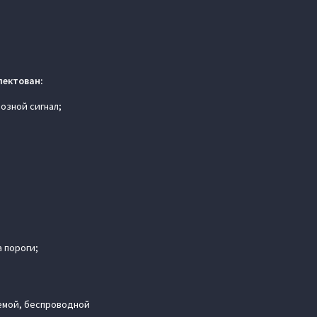
лектован:
озной сигнал;
 пороги;
темой, беспроводной