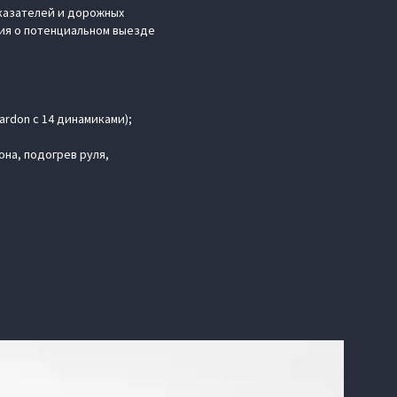
указателей и дорожных
ия о потенциальном выезде
rdon с 14 динамиками);
она, подогрев руля,