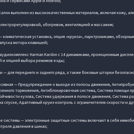
на и сервисами Apple и Android;
салон выполнен из высококачественных материалов, включая кожу, ал
электрорегулировкой, обогревом, вентиляцией и массажем;
— климатическая установка, опция «круиза», парктрониками, обзорны
запуска мотора клавишей;
аудиокомплекс Harman Kardon с 14 динамиками, проекционным диспле
й и опцией выбора режимов езды;
 — для переднего и заднего ряда, а также боковые шторки безопасн
ссивная — Предупреждение о выходе из полосы движения, Антипробук
ренного торможения, Антиблокировочная система, Cистема помощи пр
ойчивости кузова, Система удержания в полосе движения, Система р
на спуске, Адаптивный круиз-контроль с ограничителем скорости и д
е системы — электронные защитные системы включают в себя иммоби
нтроля давления в шинах;