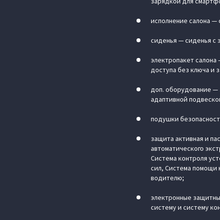
зарядкой для смартфо
исполнение салона — 
сиденья — сиденья с 
электропакет салона 
доступа без ключа и 
доп. оборудование — 
адаптивной подвеско
подушки безопасности
защита активная и па
автоматического экст
Система контроля уст
сил, Система помощи 
водителю;
электронные защитны
систему и систему ко