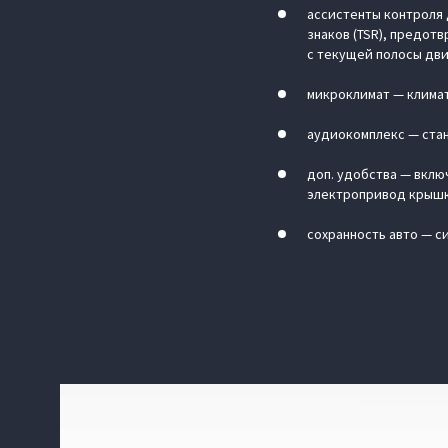
ассистенты контроля 
знаков (TSR), предо
с текущей полосы дв
микроклимат — климат
аудиокомплекс — стан
доп. удобства — вклю
электропривод крышки
сохранность авто — с