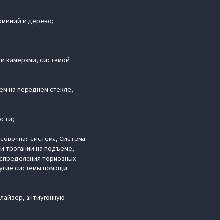
юминий и дерево;
ми камерами, системой
ем на переднем стекле,
ости;
совочная система, Система
и трогании на подъеме,
аспределения тормозных
ругие системы помощи
лайзер, антиугонную