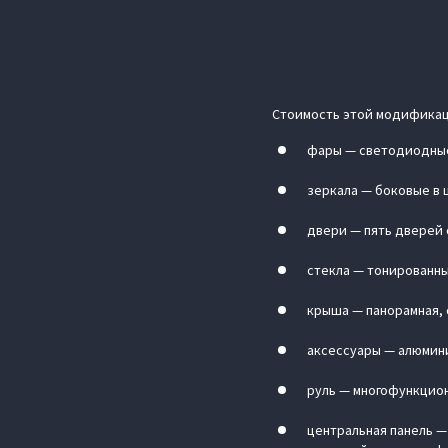
Стоимость этой модификаци
фары — светодиодные,
зеркала — боковые в 
двери — пять дверей
стекла — тонированны
крыша — панорамная,
аксессуары — алюмини
руль — многофункцион
центральная панель —