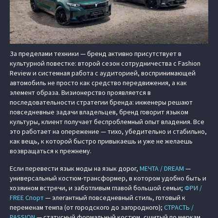
За пределами техники — бренд активно присутствует в
культурной повестке: второй сезон сотрудничества с Fashion
Review и системная работа с аудиторией, воспринимающей
автомобиль не просто как средство передвижения, а как
элемент образа. Визионерство проявляется в
последовательности стратегии бренда: инженеры решают
повседневные задачи владельцев, бренд говорит языком
культуры, клиент получает беспроблемный опыт владения. Все
это работает на опережение — тихо, убедительно и стабильно,
как вещь, к которой быстро привыкаешь и уже не желаешь
возвращаться к прежнему.
Если перевести язык моды на язык дорог,
МЕЧТА / DREAM
—
универсальный костюм‑трансформер, в котором удобно быть и
хозяином встречи, и заботливым главой большой семьи;
ФРИ /
FREE Спорт
— элегантный повседневный стиль, готовый к
переменам темпа (от городского до загородного);
СТРАСТЬ /
PASSION
— статусный формальный костюм, сшитый по меркам