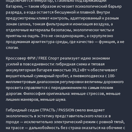
подключается генератор, стабильно подзаряжающий
батарею, — таким образом исчезает психологический барьер
разряда, а езда остается бесшумной и плавной. Внутри
предусмотрены климат-контроль, адаптированный к разным
зонам салона, тонкая фильтрация и ионизация воздуха, а
отделочные материалы безопасны, экологически чисты и
приятны на ощупь. Это не «экодекорация», а скрупулезно
продуманная архитектура среды, где качество — функция, а не
слоган.
Кроссовер ФРИ / FREE Спорт реализует идею экономии
усилий в повседневности: гибридная схема и тяговая
аккумуляторная батарея емкостью 39,2 кВт·ч обеспечивают
внушительный суммарный пробег, а пневмоподвеска с 100-
миллиметровым диапазоном регулировки величины дорожного
просвета справляется с передвижением по самым плохим
дорогам. Философия оригинальна: меньше стрессов, меньше
лишних маневров, меньше шума.
Гибридный седан СТРАСТЬ / PASSION смело внедряет
экологичность в эстетику представительского класса: в
городе — исключительно электрический режим с ровной тягой,
на трассе — дальнобойность без страха оказаться на обочине с