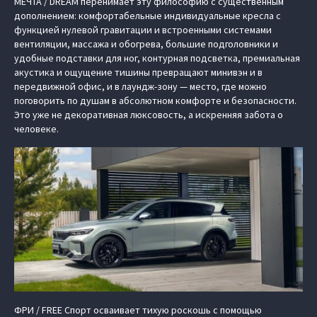
МЕЧТА / DREAM перенимает эту философию с существенным
дополнением: комфортабельные индивидуальные кресла с
функцией нулевой гравитации и встроенными системами
вентиляции, массажа и обогрева, большие подголовники и
удобные подставки для ног, контурная подсветка, премиальная
акустика и ощущение тишины превращают минивэн и в
передвижной офис, и в лаундж-зону — место, где можно
поговорить по душам в абсолютном комфорте и безопасности.
Это уже не декоративная люксовость, а искренняя забота о
человеке.
ФРИ / FREE Спорт осваивает тихую роскошь с помощью