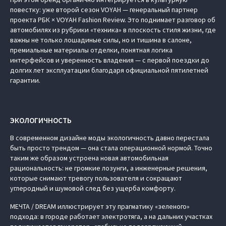
повестку: уже второй сезон VOYAH — генеральный партнер
проекта РБК × VOYAH Fashion Review. Это поднимает разговор об
автомобилях из рубрики «техника» в плоскость стиля жизни, где
важны не только лошадиные силы, но и тишина в салоне,
премиальные материалы отделки, понятная логика
интерфейсов и уверенность владения — с первой поездки до
долгих лет эксплуатации благодаря официальной пятилетней
гарантии.
ЭКОЛОГИЧНОСТЬ
В современном дизайне моды экологичность давно перестала
быть просто трендом — она стала операционной нормой. Точно
таким же образом устроена новая автомобильная
рациональность: не громкие лозунги, а инженерные решения,
которые снимают тревогу пользователя и сокращают
углеродный и шумовой след без ущерба комфорту.
МЕЧТА / DREAM иллюстрирует эту прагматику «зеленого»
подхода: в городе работает электротяга, а на дальних участках