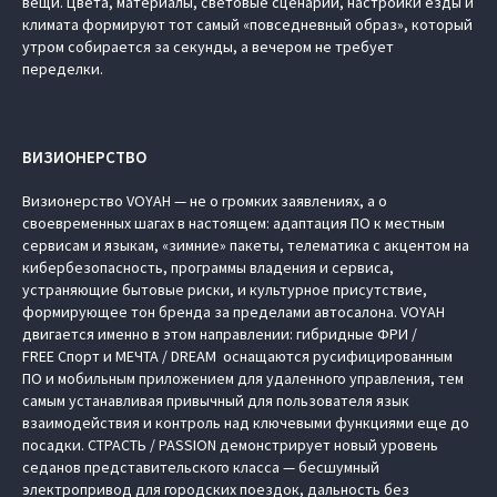
вещи. Цвета, материалы, световые сценарии, настройки езды и
климата формируют тот самый «повседневный образ», который
утром собирается за секунды, а вечером не требует
переделки.
ВИЗИОНЕРСТВО
Визионерство VOYAH — не о громких заявлениях, а о
своевременных шагах в настоящем: адаптация ПО к местным
сервисам и языкам, «зимние» пакеты, телематика с акцентом на
кибербезопасность, программы владения и сервиса,
устраняющие бытовые риски, и культурное присутствие,
формирующее тон бренда за пределами автосалона. VOYAH
двигается именно в этом направлении: гибридные ФРИ /
FREE Спорт и МЕЧТА / DREAM оснащаются русифицированным
ПО и мобильным приложением для удаленного управления, тем
самым устанавливая привычный для пользователя язык
взаимодействия и контроль над ключевыми функциями еще до
посадки. СТРАСТЬ / PASSION демонстрирует новый уровень
седанов представительского класса — бесшумный
электропривод для городских поездок, дальность без