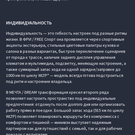
ИНДИВИДУАЛЬНОСТЬ
Индивидуальность — это гибкость настроек под разные ритмы
жизни. В ФРИ / FREE Спорт она проявляется через спортивные
акценты экстерьера, стильные цветовые палитры кузова и
салона в разных вариантах, быстрое переключение сценариев
от города к трассе, наличие заднего дисплея управления
климатом и мультимедиа, подсветку, меняющую настроение, а
также суммарный запас хода на одной зарядке/заправке до
1000 км по циклу WLTP* — модель всегда готова подстроиться
под ритм и настроение владельца.
В МЕЧТА / DREAM трансформация кресел второго ряда
позволяет настроить пространство под индивидуальные
предпочтения: отдохнуть после долгого дня или организовать
работу прямо в поездке. Большой запас хода (915 км по циклу
WLTP) позволяет планировать маршруты без компромисса с
комфортом и тишиной — минивэн выступает надежным
партнером как для путешествий с семьей, так и для рабочих
поездок с водителем.