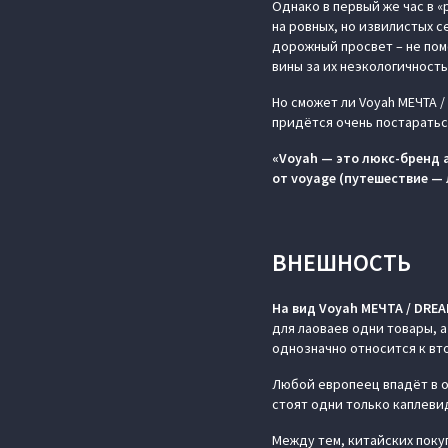
Однако в первый же час в 
на ровных, но извилистых 
дорожный просвет – не помо
вины за их неэкологичность
Но сможет ли Voyah МЕЧТА /
придётся очень постаратьс
«Voyah — это люкс-бренд 
от voyage (путешествие — 
ВНЕШНОСТЬ
На вид Voyah МЕЧТА / DRE
для лаоваев одни товары, а
однозначно относится к вто
Любой европеец впадёт в о
стоят одни только каплеви
Между тем, китайских поку