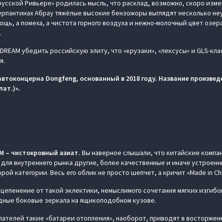
«русской Ривьере» родилась мысль, что расклад, возможно, скоро изм
серпантинах Абрау тяжёлые высокие бензожоры выглядят несколько не
щь, а помеха, а чистота горного воздуха и нежно-молочный цвет озер
.
 DREAM убедить российскую элиту, что «крузаки», «лексусы» и GLS-кла
я.
автоконцерна Dongfeng, основанный в 2018 году. Название произвед
лат.)».
AM – чистокровный азиат.
Вы наверное слышали, что китайские компа
 для внутреннего рынка другие, более качественные и иначе устроенны
рой категории. Весь его облик не просто шепчет, а кричит «Made in Chi
цепенение от такой эклектики, немыслимого сочетания мягких изгибов
дные боковые зеркала на ящикоподобном кузове.
пателей такие «батареи отопления», наоборот, приводят в восторжен