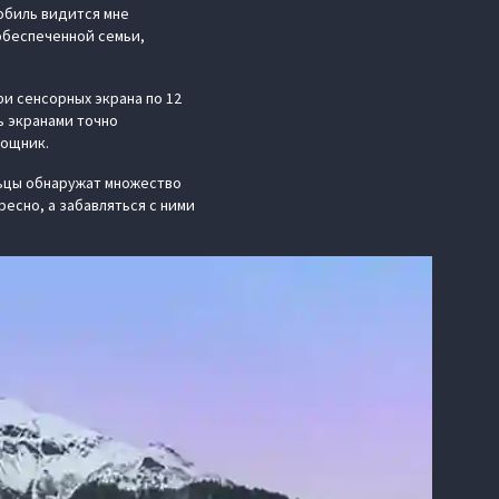
мобиль видится мне
обеспеченной семьи,
ри сенсорных экрана по 12
ь экранами точно
мощник.
ьцы обнаружат множество
есно, а забавляться с ними