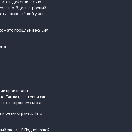
енится. Действительно,
уместно. Здесь огромный
а вызывают лёгкий укол
сс – это прошлый век? Ему
ено
нии производят
е. Так вот, наш минивэн
na!» (в хорошем смысле).
 и резких граней. Чего
ный экстаз. В Поднебесной