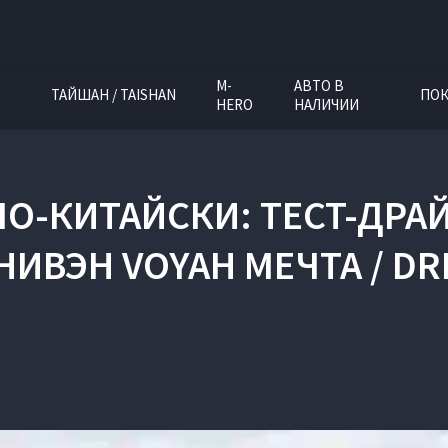
M-
АВТО В
ТАЙШАН / TAISHAN
ПОК
HERO
НАЛИЧИИ
 ПО-КИТАЙСКИ: ТЕСТ-Д
ИВЭН VOYAH МЕЧТА / D