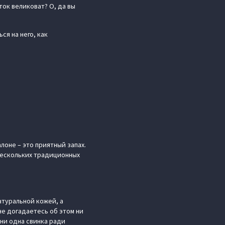
ток великоват? О, да вы
ся на него, как
лоне – это приятный запах.
нескольких традиционных
атуральной кожей, а
не догадаетесь об этом ни
 ни одна свинка ради