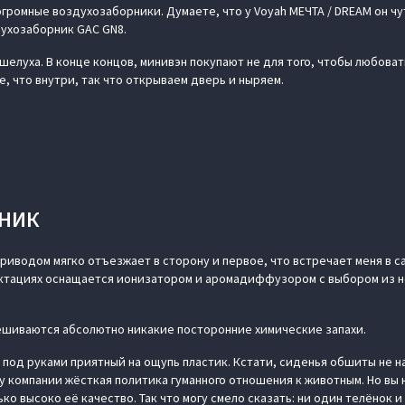
громные воздухозаборники. Думаете, что у Voyah МЕЧТА / DREAM он чу
ухозаборник GAC GN8.
 шелуха. В конце концов, минивэн покупают не для того, чтобы любовать
е, что внутри, так что открываем дверь и ныряем.
ЖНИК
иводом мягко отъезжает в сторону и первое, что встречает меня в са
ектациях оснащается ионизатором и аромадиффузором с выбором из 
мешиваются абсолютно никакие посторонние химические запахи.
 под руками приятный на ощупь пластик. Кстати, сиденья обшиты не н
у компании жёсткая политика гуманного отношения к животным. Но вы 
ько высоко её качество. Так что могу смело сказать: ни один телёнок и