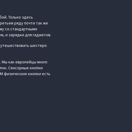
бой. Только здесь
третьем ряду почти так же
ому со стандартными
ем, и зарядки для гаджетов.
 путешествовать шестеро
. Мы как европейцы много
пок. Сенсорные кнопки
EAM физические кнопки есть