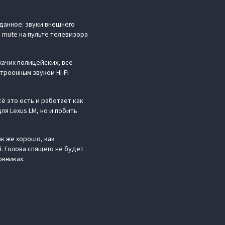
данное: звуки внешнего
 mute на пульте телевизора
жачих полицейских, все
роенным звуком Hi-Fi
ё это есть и работает как
я Lexus LM, но и побить
ак же хорошо, как
. Голова спящего не будет
овниках.