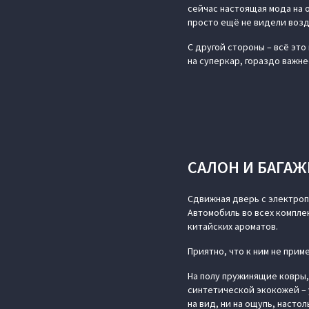
сейчас настоящая мода на о
просто ещё не видели возд
С другой стороны – всё это
на суперкар, гораздо важне
САЛОН И БАГА
Сдвижная дверь с электропр
Автомобиль во всех компл
китайских ароматов.
Приятно, что к ним не при
На полу пружинящие ковры,
синтетической экокожей – 
на вид, ни на ощупь, настол