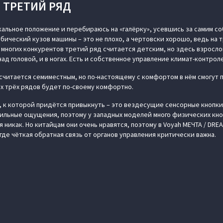
ТРЕТИЙ РЯД
альное положение и перебираюсь на «галёрку», усевшись за самим со
бический кузов машины – это не плохо, а чертовски хорошо, ведь на 
У многих конкурентов третий ряд считается детским, но здесь взросл
над головой, и в ногах. Есть и собственное управление климат-контрол
 считается семиместным, но по-настоящему с комфортом в нём смогут
ех трёх рядов будет по-своему комфортно.
 к которой придётся привыкнуть – это вездесущие сенсорные кнопки
ильные ощущения, поэтому у западных моделей много физических кно
 никак. Но китайцам они очень нравятся, поэтому в Voyah МЕЧТА / DR
 где чёткая обратная связь от органов управления критически важна.