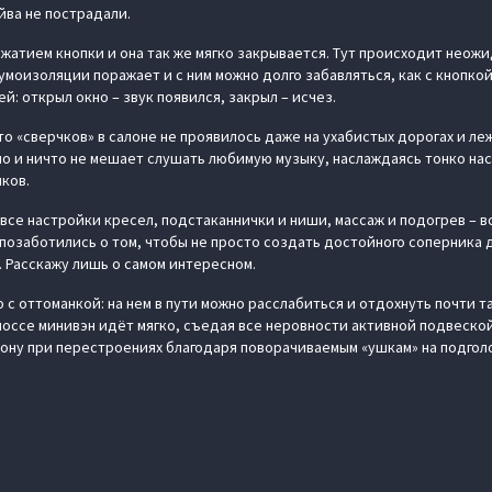
йва не пострадали.
жатием кнопки и она так же мягко закрывается. Тут происходит неожи
умоизоляции поражает и с ним можно долго забавляться, как с кнопкой
й: открыл окно – звук появился, закрыл – исчез.
о «сверчков» в салоне не проявилось даже на ухабистых дорогах и ле
о и ничто не мешает слушать любимую музыку, наслаждаясь тонко наст
ков.
все настройки кресел, подстаканнички и ниши, массаж и подогрев – вс
озаботились о том, чтобы не просто создать достойного соперника дл
. Расскажу лишь о самом интересном.
с оттоманкой: на нем в пути можно расслабиться и отдохнуть почти т
шоссе минивэн идёт мягко, съедая все неровности активной подвеской
рону при перестроениях благодаря поворачиваемым «ушкам» на подгол