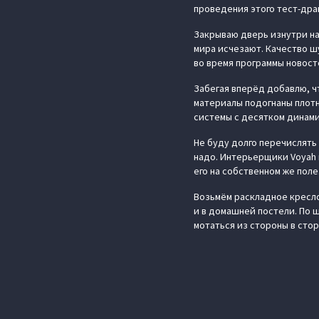
проведения этого тест-дра
Закрываю дверь изнутри на
мира исчезают. Качество ш
во время программы новосте
Забегая вперёд добавлю, чт
материалы подогнаны плотн
системы с десятком динами
Не буду долго перечислять 
надо. Интерьерщики Voyah п
его на собственном же поле
Возьмём раскладное кресло 
и в домашней постели. По 
мотаться из стороны в сто