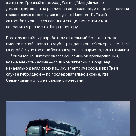
же путем. Грозный вездеход Warrior/Mengshi часто
демонстрировали на различных автосалонах, и он даже получил
гражданскую версию, как когда-то Hummer H1. Такой
автомобиль оказался слишком специфическим и мог
понравится разве что Шварценеггеру.
Поэтому китайцы разработали отдельный бренд с тем же
именем и свой вариант сугубо гражданского «Хаммера» — M-Hero
(«Герой») с учетом ошибок конкурента. Например, гигантомании
— бензиновые Hummer оказались слишком прожорливыми,
новые электрические — слишком тяжелыми. DongFeng
изначально делал свою машину электрической, в крайнем
случае гибридной — по последовательной схеме, где
бензиновый мотор не связан с колесами.