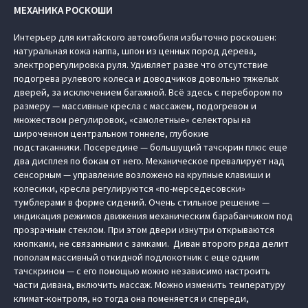
МЕХАНИКА РОСКОШИ
Интерьер для китайского автомобиля избыточно роскошен:
натуральная кожа наппа, шпон из ценных пород дерева,
электрорегулировка руля. Удивляет разве что отсутствие
подогрева рулевого колеса и доводчиков довольно тяжелых
дверей, за исключением багажной. Всё здесь с перебором по
размеру — массивные кресла с массажем, подогревом и
множеством регулировок, «самолетные» селекторы на
широченном центральном тоннеле, глубокие
подстаканники. Посередине — большущий тачскрин плюс еще
два дисплея по бокам от него. Механическое превалирует над
сенсорным — управление возложено на крупные клавиши и
колесики, кресла регулируются «по-мерседесовски»
тумблерами в форме сидений. Очень стильное решение —
индикация режимов движения механическим барабанчиком под
прозрачным стеклом. При этом двери изнутри открываются
кнопками, не связанными с замками. Диван второго ряда делит
пополам массивный откидной подлокотник с еще одним
тачскрином — с его помощью можно независимо настроить
части дивана, включить массаж. Можно изменить температуру
климат-контроля, но тогда она поменяется и спереди,