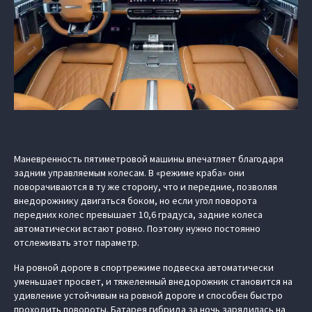
Маневренность пятиметровой машины впечатляет благодаря
задним управляемым колесам. В «режиме краба» они
поворачиваются в ту же сторону, что и передние, позволяя
внедорожнику двигаться боком, но если угол поворота
передних колес превышает 10,6 градуса, задние колеса
автоматически встают ровно. Поэтому нужно постоянно
отслеживать этот параметр.
На ровной дороге в спортрежиме подвеска автоматически
уменьшает просвет, и тяжеленный внедорожник становится на
удивление устойчивым на ровной дороге и способен быстро
проходить повороты. Батарея гибрида за ночь зарядилась на