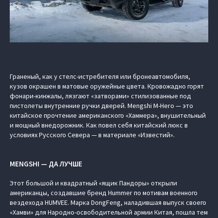
Граненый, как у стелс-истребителя или бронеавтомобиля,
кузов окрашен в матовые оружейные цвета. Кровожадно горят
фонари-кинжалы, лязгают «затворами» стилизованные под
пистолеты внутренние ручки дверей. Mengshi M-Hero — это
китайское прочтение американского «Хаммера», внушительный
и мощный внедорожник. Как повел себя китайский люкс в
условиях Русского Севера — в материале «Известий».
MENGSHI — ДА ЛУЧШЕ
Этот большой и квадратный «ящик Пандоры» открыли
американцы, создавшие бренд Hummer по мотивам военного
вездехода HUMVEE. Марка DongFeng, наладившая выпуск своего
«Хамви» для Народно-освободительной армии Китая, пошла тем