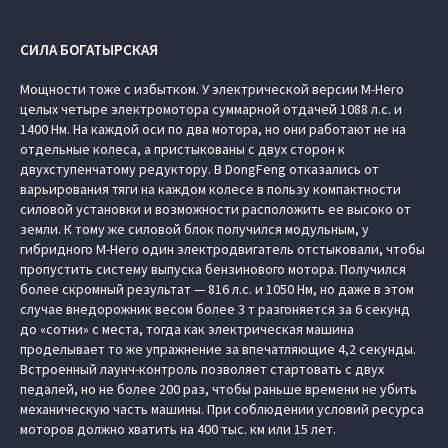
СИЛА БОГАТЫРСКАЯ
Мощности тоже с избытком. У электрической версии M-Hero
целых четыре электромотора суммарной отдачей 1088 л.с. и
1400 Нм. На каждой оси по два мотора, но они работают не на
отдельные колеса, а пристыкованы с двух сторон к
двухступенчатому редуктору. В DongFeng отказались от
варьирования тяги на каждом колесе в пользу компактности
силовой установки и возможности расположить ее высоко от
земли. К тому же силовой блок получился модульным, у
гибридного M-Hero один электродвигатель отстыковали, чтобы
пропустить систему выпуска бензинового мотора. Получился
более скромный результат — 816 л.с. и 1050 Нм, но даже в этом
случае внедорожник весом более 3 т разгоняется за 6 секунд
до «сотни» с места, тогда как электрическая машина
проделывает то же упражнение за впечатляющие 4,2 секунды.
Встроенный лаунч-контроль позволяет стартовать с двух
педалей, но не более 200 раз, чтобы раньше времени не убить
механическую часть машины. При соблюдении условий ресурса
моторов должно хватить на 400 тыс. км или 15 лет.