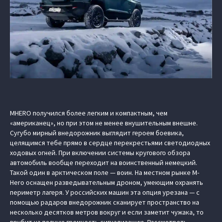
MHERO получился более легким и компактным, чем
«американец», но при этом не менее внушительным внешне.
Сугубо мирный внедорожник выглядит героем боевика,
целящимся тебе прямо в сердце перекрестьями светодиодных
ходовых огней. При включении системы кругового обзора
автомобиль вообще переходит на воинственный немецкий.
Такой один в арктическом поле — воин. На местном рынке M-
Hero оснащен разведывательным дроном, умеющим охранять
периметр лагеря. У российских машин эта опция урезана — с
помощью радаров внедорожник сканирует пространство на
несколько десятков метров вокруг и если заметит чужака, то
врубит на полную громкость сигнализацию. Рассмотреть