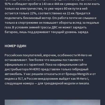
91% и обещает пробег в 143 км и 444 км суммарно. Но если ехать
только на электричестве, то уже через 80 км пути в ней
остается только 22%, соответственно на 22 км. Придется
подключать бензиновый мотор. Его работа почти не слышна и
только в спортрежиме он повышает обороты вслед за педалью
газа. В условиях зимней трассы ДВС не может зарядить
батарею, лишь поддерживает текущий уровень заряда.
НОМЕР ОДИН
Российских покупателей, впрочем, особенности M-Hero не
останавливают. Тем более что машины поставляются
официально и с гарантией. Пока на официальном сайте
дистрибьютора M-HERO представлен только гибридный
автомобиль. У нас решили отказаться от бренда Mengshi и от
индекса 917, в России внедорожник выйдет как M-Hero I,
следующие номера — для трехдверной модели и пикапа.