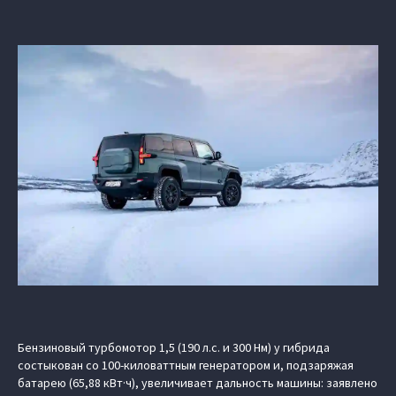
Бензиновый турбомотор 1,5 (190 л.с. и 300 Нм) у гибрида
состыкован со 100-киловаттным генератором и, подзаряжая
батарею (65,88 кВт·ч), увеличивает дальность машины: заявлено