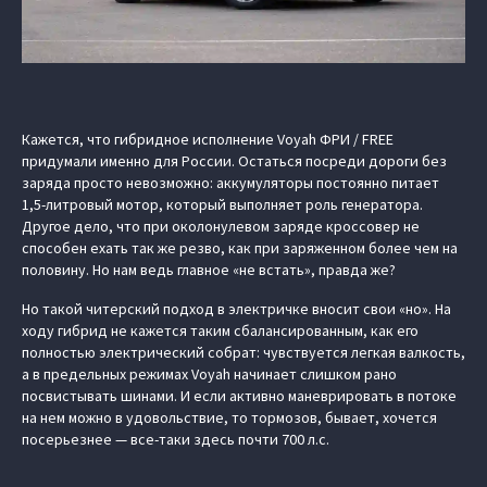
Кажется, что гибридное исполнение Voyah ФРИ / FREE
придумали именно для России. Остаться посреди дороги без
заряда просто невозможно: аккумуляторы постоянно питает
1,5-литровый мотор, который выполняет роль генератора.
Другое дело, что при околонулевом заряде кроссовер не
способен ехать так же резво, как при заряженном более чем на
половину. Но нам ведь главное «не встать», правда же?
Но такой читерский подход в электричке вносит свои «но». На
ходу гибрид не кажется таким сбалансированным, как его
полностью электрический собрат: чувствуется легкая валкость,
а в предельных режимах Voyah начинает слишком рано
посвистывать шинами. И если активно маневрировать в потоке
на нем можно в удовольствие, то тормозов, бывает, хочется
посерьезнее — все-таки здесь почти 700 л.с.