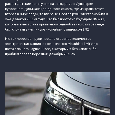
расчет детские покатушки на автодроме в Лунапарке
курортного Дилижана (да-да, того самого, где из крана течет
вторая в мире вода), то впервые я сел за руль электромобиля в
уже далеком 2011-м году. Это был прототип будущего BMW i3,
который вместо уже привычного однообъемного кузова еще
был спрятан в «мул» купе «копейки» с индексом Е 82.
И с тех через мои руки прошло огромное количество
электрических машин: от неказистого Mitsubishi i-MiEV до
потрясающего Jaguar i-Pace, с которым я без каких-либо
проблем провел морозный декабрь 2021-го.