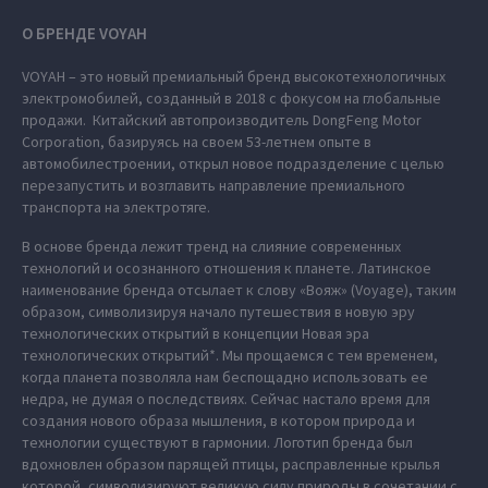
О БРЕНДЕ VOYAH
VOYAH – это новый премиальный бренд высокотехнологичных
электромобилей, созданный в 2018 с фокусом на глобальные
продажи. Китайский автопроизводитель DongFeng Motor
Corporation, базируясь на своем 53-летнем опыте в
автомобилестроении, открыл новое подразделение с целью
перезапустить и возглавить направление премиального
транспорта на электротяге.
В основе бренда лежит тренд на слияние современных
технологий и осознанного отношения к планете. Латинское
наименование бренда отсылает к слову «Вояж» (Voyage), таким
образом, символизируя начало путешествия в новую эру
технологических открытий в концепции Новая эра
технологических открытий*. Мы прощаемся с тем временем,
когда планета позволяла нам беспощадно использовать ее
недра, не думая о последствиях. Сейчас настало время для
создания нового образа мышления, в котором природа и
технологии существуют в гармонии. Логотип бренда был
вдохновлен образом парящей птицы, расправленные крылья
которой, символизируют великую силу природы в сочетании с