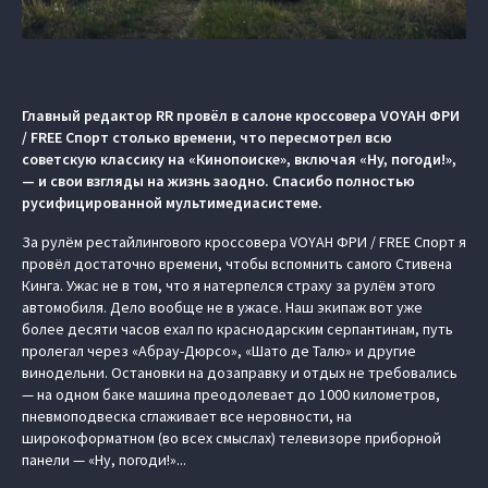
Главный редактор RR провёл в салоне кроссовера VOYAH ФРИ
/ FREE Спорт столько времени, что пересмотрел всю
советскую классику на «Кинопоиске», включая «Ну, погоди!»,
— и свои взгляды на жизнь заодно. Спасибо полностью
русифицированной мультимедиасистеме.
За рулём рестайлингового кроссовера VOYAH ФРИ / FREE Спорт я
провёл достаточно времени, чтобы вспомнить самого Стивена
Кинга. Ужас не в том, что я натерпелся страху за рулём этого
автомобиля. Дело вообще не в ужасе. Наш экипаж вот уже
более десяти часов ехал по краснодарским серпантинам, путь
пролегал через «Абрау-Дюрсо», «Шато де Талю» и другие
винодельни. Остановки на дозаправку и отдых не требовались
— на одном баке машина преодолевает до 1000 километров,
пневмоподвеска сглаживает все неровности, на
широкоформатном (во всех смыслах) телевизоре приборной
панели — «Ну, погоди!»...