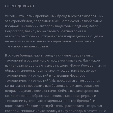
О БРЕНДЕ VOYAH
VOYAH – это новый премиальный бренд высокотехнологичных
электромобилей, созданный в 2018 с фокусом на глобальные
продажи. Китайский автопроизводитель DongFeng Motor
Corporation, базируясь на своем 53-летнем опыте в
автомобилестроении, открыл новое подразделение с целью
перезапустить и возглавить направление премиального
транспорта на электротяге.
В основе бренда лежит тренд на слияние современных
технологий и осознанного отношения к планете. Латинское
наименование бренда отсылает к слову «Вояж» (Voyage), таким
образом, символизируя начало путешествия в новую эру
технологических открытий в концепции Новая эра
технологических открытий*. Мы прощаемся с тем временем,
когда планета позволяла нам беспощадно использовать ее
недра, не думая о последствиях. Сейчас настало время для
создания нового образа мышления, в котором природа и
технологии существуют в гармонии. Логотип бренда был
вдохновлен образом парящей птицы, расправленные крылья
которой, символизируют великую силу природы в сочетании с