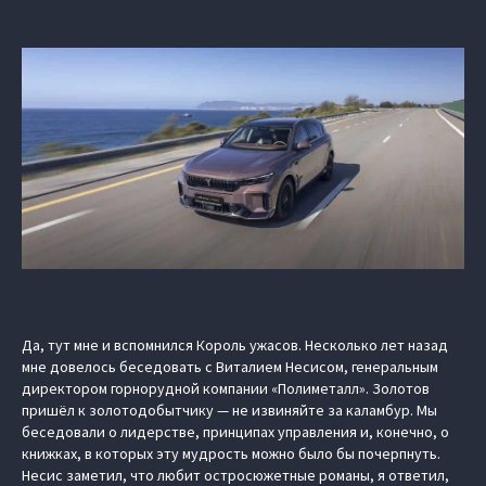
Да, тут мне и вспомнился Король ужасов. Несколько лет назад
мне довелось беседовать с Виталием Несисом, генеральным
директором горнорудной компании «Полиметалл». Золотов
пришёл к золотодобытчику — не извиняйте за каламбур. Мы
беседовали о лидерстве, принципах управления и, конечно, о
книжках, в которых эту мудрость можно было бы почерпнуть.
Несис заметил, что любит остросюжетные романы, я ответил,