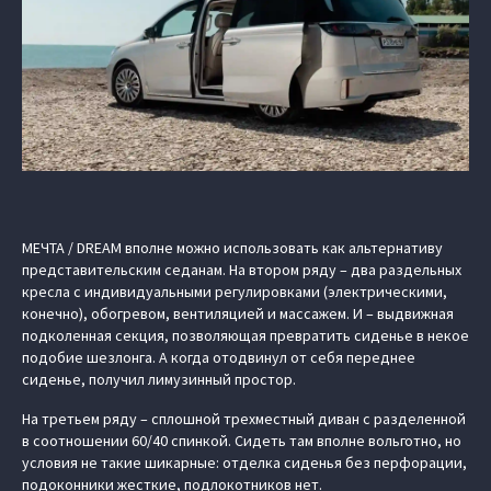
МЕЧТА / DREAM вполне можно использовать как альтернативу
представительским седанам. На втором ряду – два раздельных
кресла с индивидуальными регулировками (электрическими,
конечно), обогревом, вентиляцией и массажем. И – выдвижная
подколенная секция, позволяющая превратить сиденье в некое
подобие шезлонга. А когда отодвинул от себя переднее
сиденье, получил лимузинный простор.
На третьем ряду – сплошной трехместный диван с разделенной
в соотношении 60/40 спинкой. Сидеть там вполне вольготно, но
условия не такие шикарные: отделка сиденья без перфорации,
подоконники жесткие, подлокотников нет.