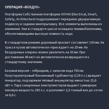
ОПЕРАЦИЯ «ВОЗДУХ»
Платформа Cобственная платформа VOYAH (Electrical, Smart,
Safety, Architecture) подразумевает переднюю двухрычажную
подвеску и заднюю многорычажку. Все элементы выполнены из
алюминия. Уже в стандарте шасси оснащено пневмобаллонами,
обеспечивающими высокую плавность хода.
В стандартном режиме дорожный просвет составляет 150 мм. На
трассе кузов автоматически «приседает» на 20 мм. На
бездорожье клиренс можно увеличить на 30 мм. При
достижении 40 км/ч он автоматически возвращается к
стандартному значению.
Базовая версия – гибридная, с запасом хода 750 км.
Полуторалитровый бензиновый турбомотор (129 л. с.) вращает
генератор, подзаряжая тяговый аккумулятор емкостью 25,6
кВт·ч. Пара синхронных электромоторов выдают суммарную
пиковую мощность 393 л. с. и разгоняют 2,5‑тонный вэн до сотни
за 6,6 с.