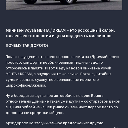
Минивэн Voyah МЕЧТА / DREAM – это роскошный салон,
«зеленые» технологии и цена под десять миллионов.
ПОЧЕМУ ТАК ДОРОГО?
Помню ощущения от своего первого полета на «Дримлайнере»:
простор, комфорт и необыкновенная тишина надолго
отложились в памяти. И вот я еду на новом минивэне Voyah
МЕЧТА / DREAM, а ощущения те же самые! Похоже, китайцы
сумели создать сухопутное воплощение именитого
широкофюзеляжника.
Ну и бородатая шутка про автомобиль по цене Боинга
относительно Дрима не такая уж и шутка – со стартовой ценой
в 9,3 млн рублей на нашем рынке он занимает первое место по
дороговизне среди «китайцев».
Архидорого! Но это уникальное предложение: другого