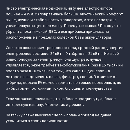
Чисто электрическая модификация (у нее электромоторы
мощнее – 435 л. с.) понравилась больше. Акустический комфорт
выше, лучше и стабильность в поворотах, и это несмотря на
увеличенную на центнер массу. Почему так вышло? Потому что
убрали с носа тяжелый ДВС, а вся прибавка пришлась на
расположенные в пределах колесной базы аккумуляторы.
Согласно показаниям трипкомпьютера, средний расход энергии
электровэном составил 24 кВт·ч. У гибрида – 21 кВт·ч. Но я всё
равно голосую за «электричку»: она шустрее, лучше
управляется, реже требует техобслуживания (раз в 15 тысяч км
вместо раза в 10 тысяч при том, что само ТО дешевле – в
моторе не надо менять масло, фильтры, свечи). В отличие от
гибрида, версию EV можно заряжать не только переменным, но
и «быстрым» постоянным током. Сплошные преимущества.
Если уж раскошеливаться, то на более продвинутую, более
интересную машину. Многие так и делают.
На гальку пляжа выезжал смело – полный привод не давал
усомниться в своих возможностях.